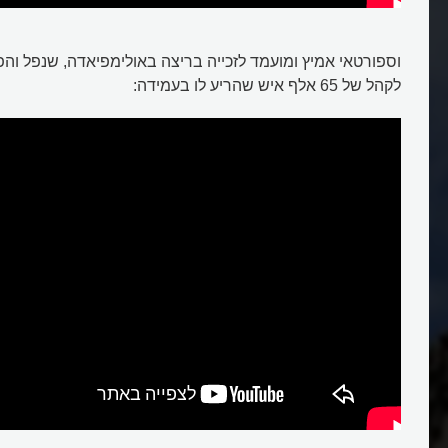
וספורטאי אמיץ ומועמד לזכייה בריצה באולימפיאדה, שנפל והפ
לקהל של 65 אלף איש שהריע לו בעמידה: