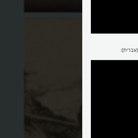
מהו אומץ לב?
עברית):