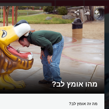
אתגר היום
אקדמיה
מהו אומץ לב?
מה זה אומץ לב?