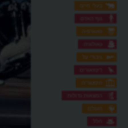
בעלי חיים
גוף האדם
גאוגרפיה
גאולוגיה
גיבורי על
דינוזאורים
היסטוריה
המצאות גדולות
העולם
חלל