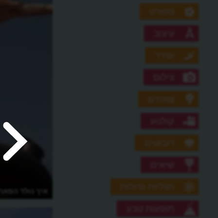
ספורט
עיצוב
עתיד
צילום
צמחים
קולנוע
רובוטים
שיאים
תגליות גדולות
מי היה המרגל שהתנדב למאסר
איך נולד הפאר
באושוויץ?
תופעות טבע