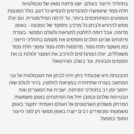
בתהליכי הייצור בעולם. ישנו פיתוח מואץ של טכנולוגיות
תלת-ממד שיאפשרו למהנדסים להנפיש כל דגם, כולל המכונות
והמנועים המתוחכמים ביותר, עד לרמה המילימטרית. הם יוכלו
ממש להרגיש ולבחון כל מרכיב ותפקוד של המכונה - באופן
מדומה, אבל דומה לחלוטין למציאות ולעולם הממשי. בעזרת
פיתוחים שכיום הולכים ותופסים את מקומם בתהליכי הייצור,
כמו משקפי תלת-ממד, מדפסות תלת-ממד ומסכי תלת ממד
משוכללים, יוכלו המהנדסים להרכיב את המוצר ולגלות בו את
הפגמים והבעיות, עוד בשלב הווירטואלי.
ההבטחה היא שבעתיד ניתן יהיה לבחון את הטכנולוגיה על גבי
המחשב בצורה שתתחרה במציאות לחלוטין. ברור לכולם שזה
יחסוך זמן רב בתהליכי הפיתוח, ישביח את המוצרים ואת
הבטיחות שלהם וכמובן יוזיל את הפיתוחים באופן משמעותי.
המרחק משולחן השרטוטים אל העולם האמיתי יתקצר באופן
משמעותי ומכשירים רבים ייוצרו באופן ממשי רק לפני הייצור
הסופי במפעל.