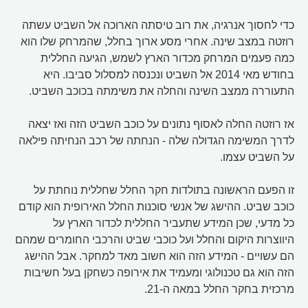
כדי לחסוך אנרגיה, את רוב טיסתה הארוכה אל השביט עשתה
רוזטה במצב שינה. אחרי מסע ארוך בחלל, שהמרחק שלו הוא
כמה פעמים המרחק מכדור הארץ לשמש, הגיעה החללית
בחודש מאי 2014 אל השביט ונכנסה למסלול סביבו. היא
התעוררה ממצב השינה והחלה את משימתה בכוכב השביט.
אז רוזטה החלה לאסוף נתונים על כוכב השביט הזה ואז יצאה
לדרך המשימה הגדולה שלה - הנחתה של רכב הנחיתה פילאה
על השביט עצמו.
זו הפעם הראשונה בתולדות חקר החלל שחללית נוחתת על
כוכב שביט. ההישג של אנשי סוכנות החלל האירופית הוא קודם
כל מדעי, שכן המידע שתעביר החללית לכדור הארץ על
היווצרות היקום והחלל ועל כוכבי שביט והרכבי החומרים שמהם
הם עשויים - המידע הזה הוא חשוב מאד למחקר. אבל ההישג
הזה הוא גם טכנולוגי ומעמיד את אירופה כשחקן בעל חשיבות
מרכזית בחקר החלל במאה ה-21.