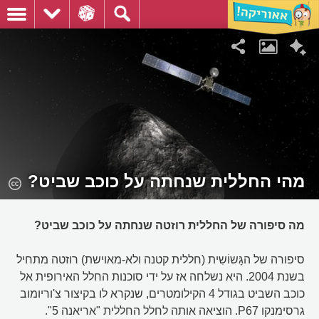
מהי החללית שנחתה על כוכב שביט?
מה סיפורה של החללית רוזטה שנחתה על כוכב שביט?
סיפורה של הגָּשוֹשִית (חללית קטנה ולא-מאוישת) רוזטה מתחיל
בשנת 2004. היא נשלחה אז על ידי סוכנות החלל האירופית אל
כוכב השביט בגודל 4 הקילומטרים, שנקרא לו בקיצור צ'וריומוב
גרסימנקו P67. הוציאה אותה לחלל החללית "אריאנה 5".