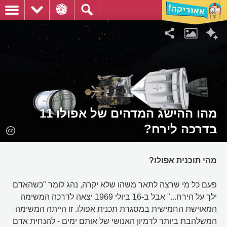
מהו ההישג המדהים של אפולו 11
בדרכה לירח?
מהי תוכנית אפולו?
פעם כל מי שרצה לתאר משהו שלא יקרה, נהג לומר "כשהאדם
ילך על הירח..." אבל ב-16 ביולי 1969 יצאה לדרכה המשימה
המאוישת החמישית במסגרת תכנית אפולו. זו הייתה המשימה
המשלהבת ביותר לדמיון האנושי של אותם ימים - להנחית אדם