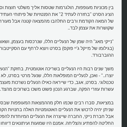
בין מכוניות מעופפות, הולגרמות שטסות אליך משלטי חוצות וס
של המאה הקודמת ורבים התלהבו מהמצאה קטנה אבל מעוררת 
שקושרות את עצמן לבד..
"נייקי מאג" היה שמן של הנעליים הללו, שנרכסות בעצמן, ושאות
(בגילומו של מייקל ג'יי פוקס) בסרט ויוצא לרחף עם הסקייטבו
ההוברבורד.
משך שנים רבות היו הנעליים בשריכה אוטומטית, בחזקת "הנע
יוצרו.." - ואכן, לנעליים המופלאות הללו, שנעל מרטי בסרט, לא
טכנולוגי. בסרט, אגב, כדי שייראה כאילו הנעלים נשרכות מעצמ
עשרות עוזרי הפקה, שברגע הנכון פשוט משכו בשרוכים מהצד.
במציאות, סברו רבים שכמו חלק מההמצאות המעופפות שבסרט,
שניתן יהיה לרכוש את הנעליים האוטומטיות האלה בחנויות הקר
החליטה להפתיע והצליחה. אמנם היו שמועות ועיתונאים דיווחו