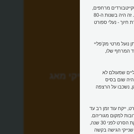
קייטבורדים מרחפים,
הציג הסרט "בחזרה לעתיד 2" את הפנטזיות של פיתוחי העתיד. זה היה בשנות ה-80
חיוך - נעלי ספורט
ן נועל מרטי מק'פליי
רד המרחף שלו,
ליים שמעולם לא
נייקי מאג
 היה שום בסיס
ן, נשכבו על הרצפה
 ייקח עוד זמן רב עד
ובות למקום מגוריהם.
אבל חברת נייקי, החברה שייצרה את הנעליים המיוחדות להפקת הסרט לפני 30 שנה,
 שנייקי הגישה בקשה