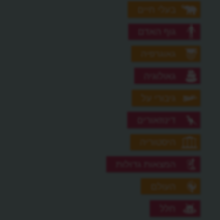
בעלי חיים
גוף האדם
גאוגרפיה
גאולוגיה
גיבורי על
דינוזאורים
היסטוריה
המצאות גדולות
העולם
חלל