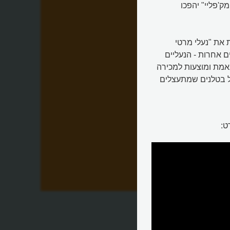
'פליי" יהפכו
שמית את "נעלי מרטי
ם אחרות - הנעליים
מעט - מסוף 2016 הן הפציעו באמת ומוצעות למכירה
של בטלנים שמתעצלים
ט: