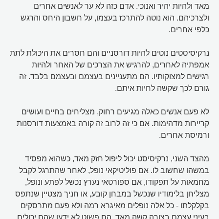
מאד ולהיות יהיר ואנוכי. אדם כזה לא ער לאנשים אחרים
ולצרכיהם. הוא נוטה להתרכז בעצמו, על חשבון היחס והרגש
כלפי אחרים.
נרקיסיסטים נוטים להיות דורסניים והם חסרים את היכולת לתת
אמפתיה לאחרים, להרגיש את הצרכים של האחר ולהיות
רגישים למצוקותיו. הם מתעניינים בעצמם ובעצמם בלבד. זה
גורם לכך שקשה לחיות איתם.
לא פעם אנשים כאלה מגיעים רחוק, מצליחים בחיים ועושים
קריירות מדהימות. אם כי זה לרוב זה קורה באמצעות דורסנות
ורמיסת אחרים.
מהצד השני, נרקיסיסט יכול ליפול חזק מאד, כשהוא מפסיד
במשהו שחשוב לו. אם פוליטיקאי נופל, לאחר שהתרגל לקבל
מחמאות על תפקודו, אם ספורטאי נערץ נכשל לפתע ונופל,
מצליחן בלימודיו שנכשל במבחן קובע, או חניך מצטיין שנתפס
בקלקלתו - כל אלה נופלים מאיגרא רמה ולא פעם מתרסקים
בעיני עצמם בצורה קשה מאד. הם פשוט לא ידעו שהם יכולים