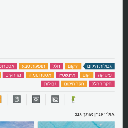
גבולות היקום
‏
היקום
‏
חלל
‏
תופעות טבע
‏
אסטרופי
פיסיקה
‏
יקום
‏
איינשטיין
‏
אסטרונומיה
‏
מרחקים
‏
חקר החלל
‏
חקר היקום
‏
גבולות
‏
אולי יעניין אותך גם: