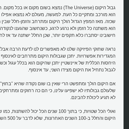
גבול היקום (The Universe) נמצא בשום מקום או בכ
הוא מורכב ומתקיים כל העת. למעשה, מעולם לא נמצאו אפילו ר
שכזה. מאז המפץ הגדול הולך היקום ומתרחב והזמן-חלל שבין ה
הוא משתנה כל הזמן ולא נרגע לרגע, כשנחשוב שהגענו לנקודה
חישובינו יסתברו כלא תקפים יותר, שכן החלל ישתנה עד אז לחל
נראה שחוקי הפיזיקה שלנו לא מאפשרים לנו לדעת הרבה אבל י
המגדירות אפשרויות. יתכן שגבולות היקום מתרחבים לאינסוף ו
היחסות הכללית של איינשטיין יתכן שהיקום הוא בכלל עגול וכ
לגבול נתחיל את היקום מצידו השני, עד אינסוף.
אם היקום הולך ומתפשט הרי שאין בו שום נקודה שהיא "בחוץ". 
שלעולם גבולותיו לא ישפיעו עלינו, כי הם כה רחוקים ומתרחקי
לא תגיע ליכולת להבינם.
ואולי הכל שטויות, כי בתוך 100 שנים הכל יכול
היקום והחלל ב-100 השנים האחרונות, שלא לדבר על 500 השנים האחרונות..