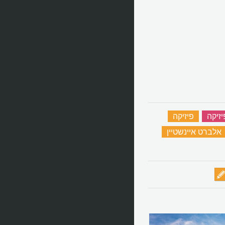
זיקה
‏
פיזיקה
‏
אלברט איינשטיין
‏