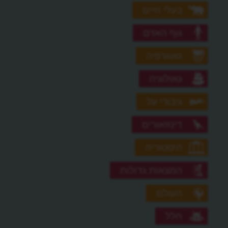
בעלי חיים
גוף האדם
גאוגרפיה
גאולוגיה
גיבורי על
דינוזאורים
היסטוריה
המצאות גדולות
העולם
חלל