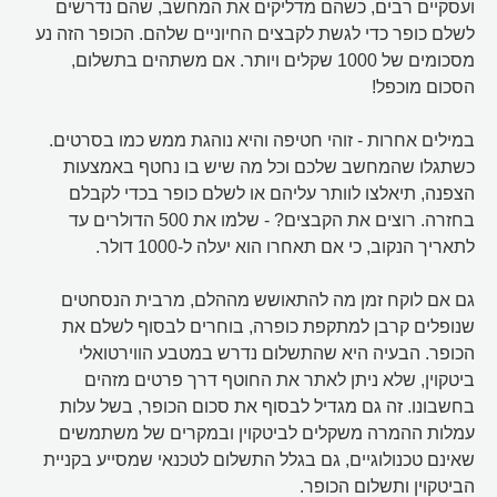
ועסקיים רבים, כשהם מדליקים את המחשב, שהם נדרשים
לשלם כופר כדי לגשת לקבצים החיוניים שלהם. הכופר הזה נע
מסכומים של 1000 שקלים ויותר. אם משתהים בתשלום,
הסכום מוכפל!
במילים אחרות - זוהי חטיפה והיא נוהגת ממש כמו בסרטים.
כשתגלו שהמחשב שלכם וכל מה שיש בו נחטף באמצעות
הצפנה, תיאלצו לוותר עליהם או לשלם כופר בכדי לקבלם
בחזרה. רוצים את הקבצים? - שלמו את 500 הדולרים עד
לתאריך הנקוב, כי אם תאחרו הוא יעלה ל-1000 דולר.
גם אם לוקח זמן מה להתאושש מההלם, מרבית הנסחטים
שנופלים קרבן למתקפת כופרה, בוחרים לבסוף לשלם את
הכופר. הבעיה היא שהתשלום נדרש במטבע הווירטואלי
ביטקוין, שלא ניתן לאתר את החוטף דרך פרטים מזהים
בחשבונו. זה גם מגדיל לבסוף את סכום הכופר, בשל עלות
עמלות ההמרה משקלים לביטקוין ובמקרים של משתמשים
שאינם טכנולוגיים, גם בגלל התשלום לטכנאי שמסייע בקניית
הביטקוין ותשלום הכופר.