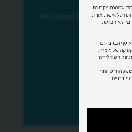
מבוססי ההכפלות, דוגמת "שנדלייר 85" של רודי גרומנס מקבוצת
ועה של אינגו מאורר,
שנדליר בקבוקי החלב
Milk bottles chandelie) של טיו רמי הוא הברקת
אוסף הבקבוקים
טיקה של מוצרים
חום השנדלירים.
מושג החדש יותר
מודרניים.