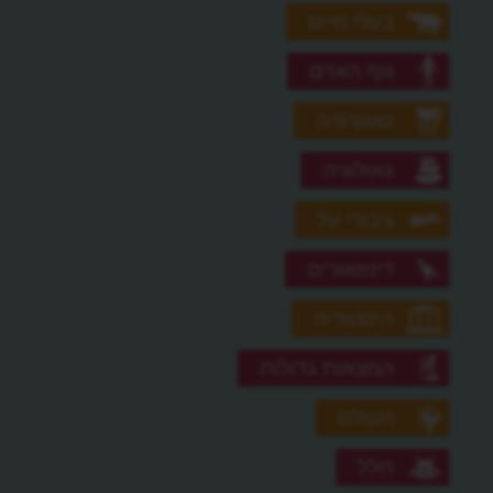
בעלי חיים
גוף האדם
גאוגרפיה
גאולוגיה
גיבורי על
דינוזאורים
היסטוריה
המצאות גדולות
העולם
חלל