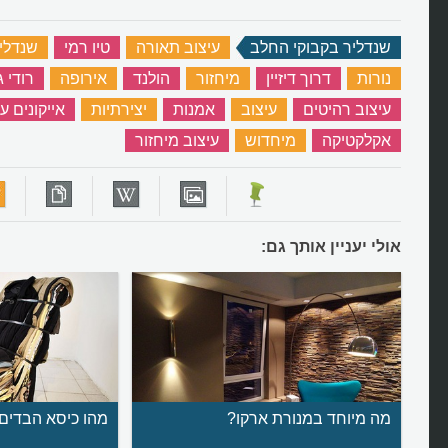
שנדליר בקבוקי החלב
‏
עיצוב תאורה
‏
טיו רמי
‏
שנדליי
נורות
‏
דרוך דיזיין
‏
מיחזור
‏
הולנד
‏
אירופה
‏
רודי 
עיצוב רהיטים
‏
עיצוב
‏
אמנות
‏
יצירתיות
‏
אייקונים ע
אקלקטיקה
‏
מיחדוש
‏
עיצוב מיחזור
‏
אולי יעניין אותך גם:
מה מיוחד במנורת ארקו?
מהו כיסא הבדים