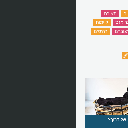
ר
‏
תאורה
‏
גרומנס
‏
קיימות
‏
יצוביים
‏
רהיטים
‏
 של דרוך?