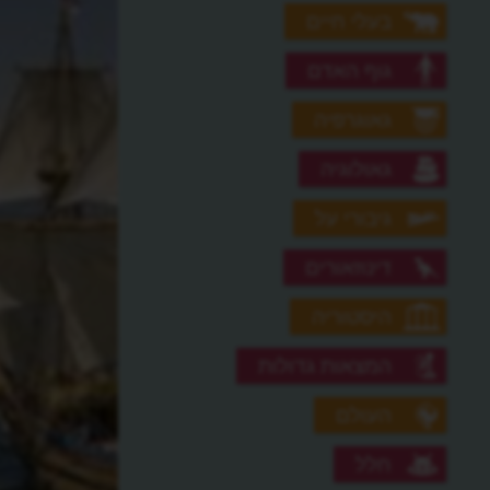
בעלי חיים
גוף האדם
גאוגרפיה
גאולוגיה
גיבורי על
דינוזאורים
היסטוריה
המצאות גדולות
העולם
חלל