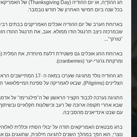
חג ההוֹדָיָה, או יום ההודיה (ay
בכל שנה ביום חמישי האחרון של חודש נובמבר.
בארוחת הערב של יום ההודיה אוכלים האמריקנים בבתים רבים
שבמרכזה ניצב תרנגול הודו ממולא. אגב, את תרנגול ההודו הז
"טורקי"...
ומרקחת גרגרי-יער (cranberries).
חג ההודיה נולד מחגיגה שערכו במאה
הצליינים (Pilgrims), שבאו לאמריקה על ספינת המייפלאואר האגדית.
החגיגה נערכה לכבוד הקציר הראשון של ה"פילגרימז" על אדמ
שבא אחרי תקופה ארוכה של רעב וכישלונות חקלאיים ובשיתוף
עם שבט אינדיאנים מהסביבה.
בחג מבטאים האמריקאים תודה על יבולי הסתיו וכללית לאלוהי
נוצרי, הוא הפך במהלך השנים לחגיגה חילונית, שחוגגים גם א