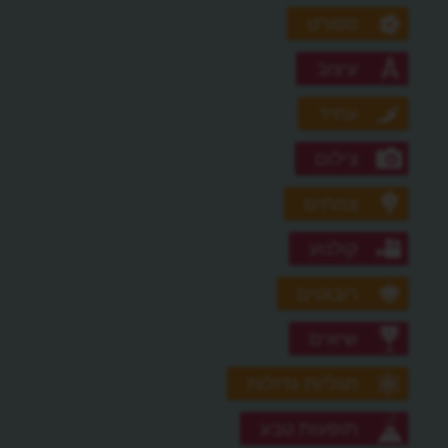
ספורט
עיצוב
עתיד
צילום
צמחים
קולנוע
רובוטים
שיאים
תגליות גדולות
תופעות טבע