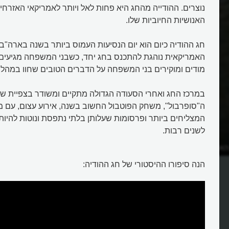
נוצרים. ההודייה מהחג היא פחות לאל ויותר לאמריקאי האזרח
האנושיות החיוביות שלו.
חג ההודיה כיום הוא יום הנסיעות העמוס ביותר בשנה בארה"
האמריקאית נוהגת להתכנס בחג יחד, כשבני המשפחה מגיעים 
מודים ומוקירים בני המשפחה על הדברים הטובים שחוו במהל
במרכז החג ואחרי הסעודה הגדולה מתקיים ומשודר בצפיית שיא
ה"סופרבול", משחק הפוטבול החשוב בשנה, אירוע עצום, עם מ
המצליחים ביותר ופרסומות שעלותן בלתי נתפסת ונוטות להיות י
לשנים רבות.
אגדי של האוניה
מהו חג ההודיה של ארצות הברית ש
בקציר הראשון בה?
הנה סיפורו ההיסטורי של חג ההודיה: