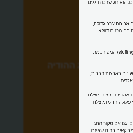
Thanksgiving D) של האמריקאים, הוא חג שהם חוגגים
 ארוחת ערב גדולה,
ה הם מכנים דווקא
בארוחת החג אוכלים גם פשטידת דלעת מיוחדת, את המלִית (stuffing) המפורסמת
חג ההודיה
 ה -17 המתיישבים הראשונים בארצות הברית,
ת אמריקה, קציר מוצלח
 פעולה חדש ומוצלח
ם. גם אם מקור החג
מריקאים רבים שאינם