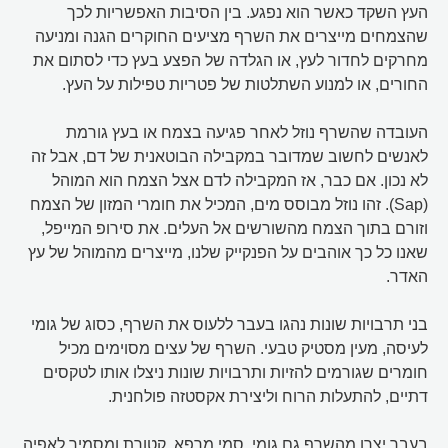
העץ השקד כאשר הוא נפגע. בין הסיבות האפשריות לכך
שהצמחים מייצרים את השרף מציעים החוקרים הגנה ומניעה
מחרקים לחדור לעץ, או הגלדה של הפצע בעץ כדי לסתום את
החורים, או למנוע השתלטות של פטריות טפילות על העץ.
העובדה שהשרף נוזל לאחר פגיעה בצמח או בעץ גורמת
לאנשים לחשוב שמדובר במקבילה הבוטאנית של דם, אבל זה
לא נכון. אם כבר, אז המקבילה לדם אצל הצמח הוא המוהל
(Sap). זהו נוזל מבוסס מים, המכיל את חומרי המזון של הצמח
וזורם בתוך הצמח מהשורשים אל העלים. את סירופ המייפל,
שאנו כל כך אוהבים על הפנקייק שלנו, מייצרים מהמוהל של עץ
האדר.
בני תרבויות שונות נהגו בעבר ללעוס את השרף, כסוג של גומי
לעיסה, מעין מסטיק טבעי. השרף של עצים מסוימים מכיל
חומרים שגורמים להזיות ותרבויות שונות ניצלו אותו לטקסים
דתיים, להתעלות הרוח וליצירת אקסטזה פולחנית.
בעבר יצרו מהשרף גם גומי, סמי מרפא, קטורת ומסמיך לאפיה