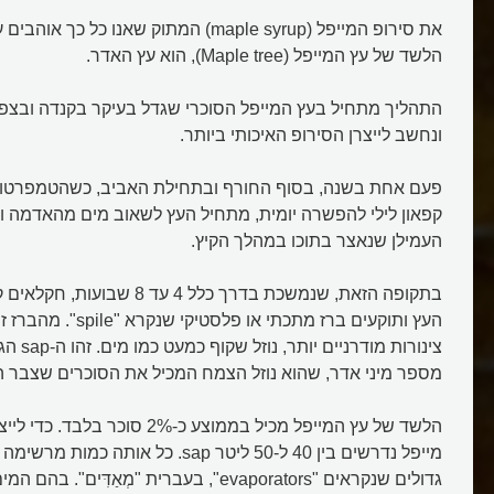
את סירופ המייפל (maple syrup) המתוק שאנו כל
הלשד של עץ המייפל (Maple tree), הוא עץ האדר.
התהליך מתחיל בעץ המייפל הסוכרי שגדל בעיקר בקנדה ובצפו
ונחשב לייצרן הסירופ האיכותי ביותר.
פעם אחת בשנה, בסוף החורף ובתחילת האביב, כשהטמפרטורו
קפאון לילי להפשרה יומית, מתחיל העץ לשאוב מים מהאדמה ו
העמילן שנאצר בתוכו במהלך הקיץ.
בתקופה הזאת, שנמשכת בדרך כלל 4 עד 
העץ ותוקעים ברז מתכתי או פ
צינורות מו
מספר מיני אדר, שהוא נוזל הצמח המכיל את הסוכרים שצבר ה
הלשד של עץ המייפל מכיל בממוצע כ-2% 
מייפל נדרשים בין 40 ל-50 ליטר sap. כל אותה
גדולים שנקראים "evaporators", בעברית "מְאַדִּ