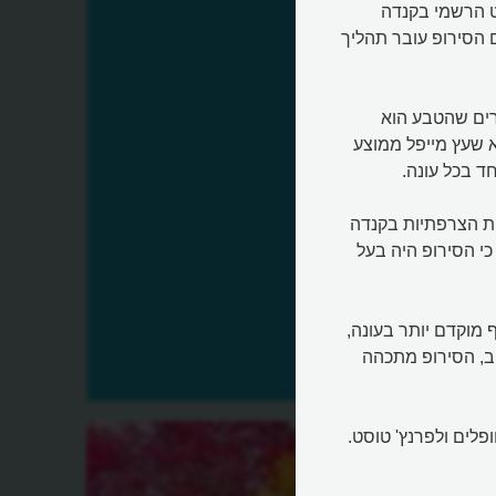
ות, שזה הסטנדרט הרשמי בקנדה
 הסירופ עובר תהליך
רים שהטבע הוא
א שעץ מייפל ממוצע
ות הצרפתיות בקנדה
 עונשים משמעתיים, כי הסירופ היה בעל
סירופ תלוי בעיתוי הקציר: ככל שה-sap נאסף מוקדם יותר בעונה,
ב, הסירופ מתכהה
לים ולפרנץ' טוסט.