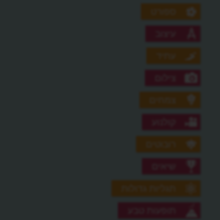
ספורט
עיצוב
עתיד
צילום
צמחים
קולנוע
רובוטים
שיאים
תגליות גדולות
תופעות טבע