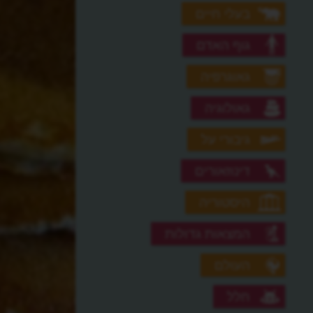
בעלי חיים
גוף האדם
גאוגרפיה
גאולוגיה
גיבורי על
דינוזאורים
היסטוריה
המצאות גדולות
העולם
חלל