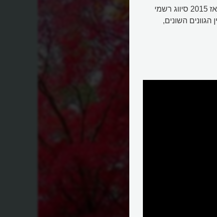
קנדה, שמייצרת יותר מ-70% מסירופ המייפל בעולם, קיבעה מאז 2015 סיווג רשמי
לות בין הגוונים השונים,