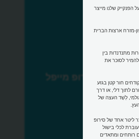
 כך אוהבים על הפנקייק שלנו מייצר
ן-מזרח ארצות הברית
ת מתנדנדות בין
להמיר לסוכר את
סירופ מייפל
8 שבועות, חקלאים קודחים חור קטן בגזע
לסטיקי שנקרא "spile". מהברז זורם לתוך דלי, או דרך
דרניים יותר, נוזל שקוף כמעט כמו מים. זהו ה-sap הגולמי, לְשַׁד העצה של
עץ.
סוכר בלבד. כדי לייצר ליטר אחד של סירופ
 כמות מרשימה עוברת לכלי בישול
ים". בהם המים רותחים ומתאדים