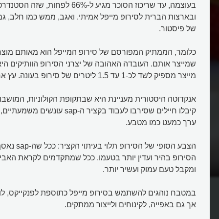
בעוצמה, עד שריכוז הסוכר מגיע ל-66% לפח
ובארצות הברית לסירופ מייפל אמיתי. ואגב, ממש כמו חלב, גם
של פיסטור.
כלומר, הממתיק המפורסם של סירופ המייפל הוא מאותם מוצ
שמייצר אותם. העובדה האהובה של יצרני הסירופ הוותיקים הי
מייצר מספיק לשד לכ-1 עד 1.5 ליטרים של סירופ בעונה. עץ אחד בכל עונה.
אנקדוטה היסטורית מעניינת היא שבתקופת הקולוניות, המושב
קיבלו חיילים שסירבו לעבוד בקציר ה-sap
ערך כמעט כמו מטבע.
הצבע הסופי של ה
הסירופ בהיר ועדין יותר בטעמו. ככל שמתקדמים לקראת האבי
איך מייצרים סירופ מייפל?
ומקבל טעם עמוק ועשיר יותר.
במטבח נוהגים להשתמש בסירופ מייפל כתוספת לפנקייקס, לוופ
אך גם באפייה, לקינוחים ולייצור ממתקים.