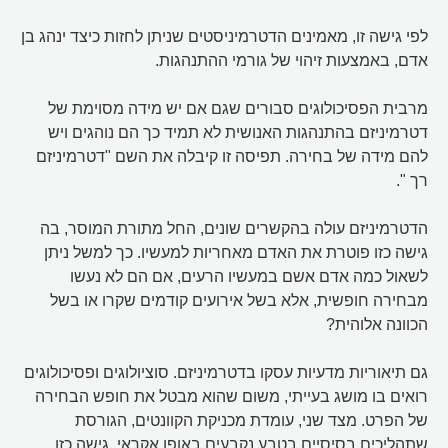
לפי גישה זו, מאמינים הדטרמיניסטים שניתן לחזות כיצד ינהג בן
אדם, באמצעות זיהוי של גורמי ההתנהגות.
מרבית הפסיכולוגים סבורים שגם אם יש מידה מסוימת של
דטרמיניזם בהתנהגות האנושית לא תמיד כך הם נוהגים ויש
להם מידה של בחירה. תפיסה זו קיבלה את השם "דטרמיניזם
רך ".
הדטרמיניזם עולה בהקשרים שונים, החל מתורת המוסר, בה
גישה כזו פוטרת את האדם מאחריות למעשיו. כך למשל ניתן
לשאול כמה אדם אשם במעשיו הרעים, אם הם לא נעשו
מבחירה חופשית, אלא בשל אירועים קודמים שקרו או בשל
הכוונה אלוהית?
גם תיאוריות מדעיות עסקו בדטרמיניזם. סוציולוגים ופסיכולוגים
רואים בו מושג בעייתי, משום שהוא מבטל את חופש הבחירה
של הפרט. מצד שני, עומדת מכניקת הקוונטים, הגורסת
שתהליכים בסיסיים בטבע נקבעים באופן אקראי. גישה כזו