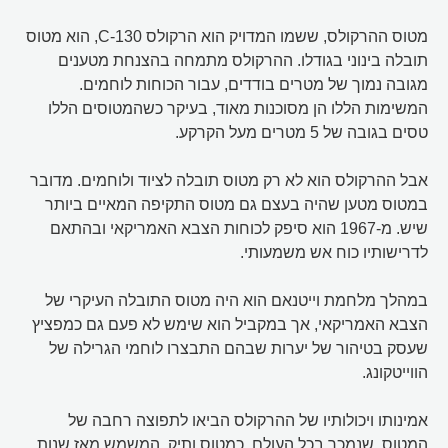
מטוס ההרקולס, ששמו המדויק הוא הרקולס C-130, הוא מטוס
תובלה בינוני בגודלו. ההרקולס מתמחה בהצנחת מטענים
מגובה נמוך של מטרים בודדים, עבור הכוחות לוחמים.
המשימות הללו הן מסוכנות מאוד, בעיקר כשהמטוסים הללו
טסים בגובה של 5 מטרים מעל הקרקע.
אבל ההרקולס הוא לא רק מטוס תובלה לציוד ולוחמים. מדובר
במטוס מטען שהיה בעצם גם מטוס התקיפה המאיים ביותר
שיש. מ-1967 הוא סיפק לכוחות הצבא האמריקאי ובהתאם
לדרישותיו כוח אש משמעותי.
במהלך מלחמת וייטנאם הוא היה מטוס התובלה העיקרי של
הצבא האמריקאי, אך במקביל הוא שימש לא פעם גם כמפציץ
שעסק בטיהור של יערות שבהם התבצרו לוחמי הגרילה של
הווייטקונג.
אמינותו ויכולותיו של ההרקולס הביאו לתפוצה רחבה של
המטוס, שנמכר בכל העולם. כמטוס ותיק, המשמש מאז שנות