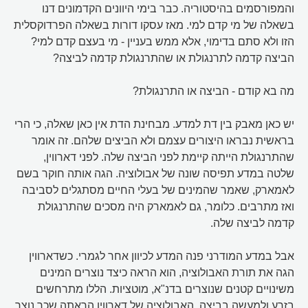
והמפורסמים בהיסטוריה. כבר בימי היוונים הקדמונים דנו
בשאלה של מי קדם למי. מאז עסקו דורות בשאלה הפרדוקסלית
הזו ולא סתם בדימוי, אלא ממש בעניין - מי בעצם קדם למי?
הביצה קדמה לתרנגולת או שהתרנגולת קדמה לביצה?
מה בא קודם - הביצה או התרנגולת?
יש כאן מאבק בין דת למדע. מבחינת הדת אין כאן שאלה, כי הרי
בראשית נבראו היצורים עצמם ולא הביצים שלהם. זה אומר
שהתרנגולת הייתה קיימת לפני הביצה שלה. לפני דארווין,
שלטה במדע תפיסה שונה של אבולוציה. הגה אותה חוקר בשם
לאמארק, שאמר שהמינים של בעלי החיים מסתגלים לסביבה
ואז מתרבים. כלומר, גם לאמארק היה מסכים שהתרנגולת
קדמה לביצה שלה.
אבל במדע המודרני פנה המדע לכיוון אחר לגמרי. כשדארווין
הגה את תורת האבולוציה, הוא הראה כיצד נוצרים המינים
משינויים קטנים שנוצרים בדנ"א, מוטציות. הללו מתרחשים
בזרע ולמעשה בביצה. האבולוציה של דארווין הראתה שכך נוצר