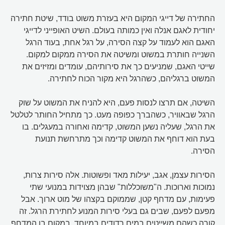
החתירה של דייגי המקום היא בעזרת משוט בודד, שיטת חתירה
יחודית לאגם אנלה ואין כמותה בעולם. השיט האופייני לדייגי
האגם הוא לעמוד על קצה הסירה, על רגל אחת, בעוד הרגל
השנייה חותרת במשוט ומשיטה את הסירה ממקום למקום.
שייטי האגם, שמניעים כך את סירותיהם, עומדים ומזיזים את
המשוט ברגליהם, כשהרגל היא מקור הכוח לחתירה.
השיטה, אם תרצו לנסות פעם, היא להניח את המשוט על שוק
הרגל שבאוויר, כשהברך כפופה מעט. כך מתחיל החותר לטלטל
את הרגל, שעליה נשען המשוט, קדימה ואחורה במעגלים. בו
בעת הוא דוחף את המשוט קדימה וכך מתרחשת תנועת
הסירה.
הסירות עצמן, אגב, יעילות מאד ופשוטות. אלה סירות צרות,
נמוכות וארוכות. ה"משוכללות" שבהן מצוידות במנועי שתי
פעימות, עם מדחף קטן, שממוקם בקצהו של מוט ארוך. אבל
מפעם לפעם, שבים גם בעלי סירות המנוע לחתירת הרגל. זה
קורה כשהם משייטים במים רדודים במיוחד, במקום בו המדחף