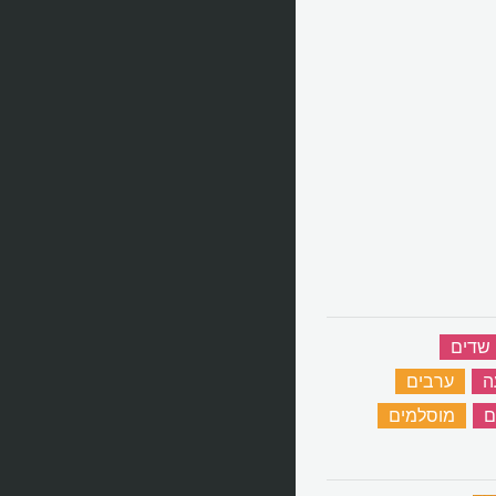
שדים
‏
ה
‏
ערבים
‏
ם
‏
מוסלמים
‏