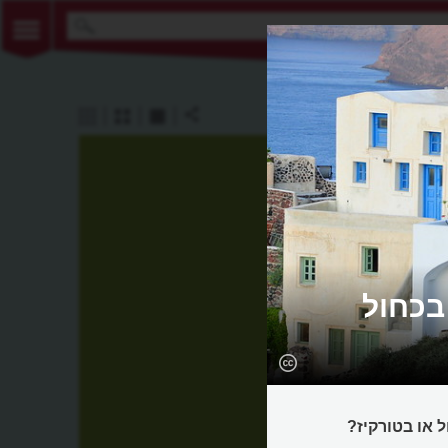
בכחול
 או בטורקיז?