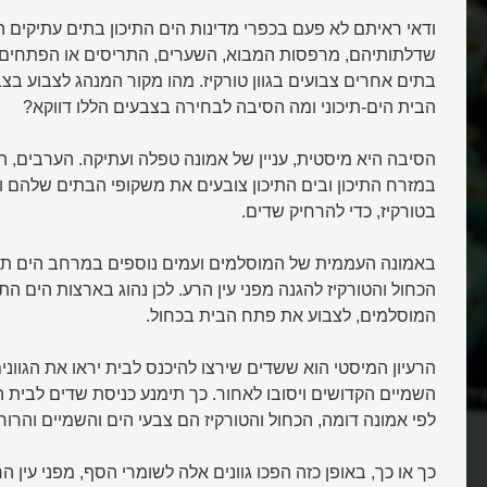
ודאי ראיתם לא פעם בכפרי מדינות הים התיכון בתים עתיקים ה
שדלתותיהם, מרפסות המבוא, השערים, התריסים או הפתחים 
בתים אחרים צבועים בגוון טורקיז. מהו מקור המנהג לצבוע בצ
הבית הים-תיכוני ומה הסיבה לבחירה בצבעים הללו דווקא?
הסיבה היא מיסטית, עניין של אמונה טפלה ועתיקה. הערבים, הי
במזרח התיכון ובים התיכון צובעים את משקופי הבתים שלהם ו
בטורקיז, כדי להרחיק שדים.
באמונה העממית של המוסלמים ועמים נוספים במרחב הים תי
הכחול והטורקיז להגנה מפני עין הרע. לכן נהוג בארצות הים הת
המוסלמים, לצבוע את פתח הבית בכחול.
הרעיון המיסטי הוא ששדים שירצו להיכנס לבית יראו את הגווני
יז?
למה צובעים משקופים ודלתות בכח
השמיים הקדושים ויסובו לאחור. כך תימנע כניסת שדים לבית ה
וטורקיז בים התיכון?
לפי אמונה דומה, הכחול והטורקיז הם צבעי הים והשמיים והרוחו
כך או כך, באופן כזה הפכו גוונים אלה לשומרי הסף, מפני עין 