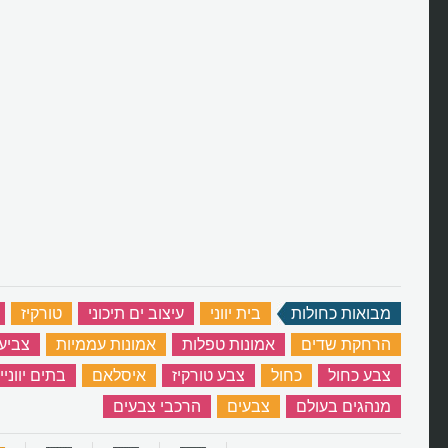
מבואות כחולות
‏
בית יווני
‏
עיצוב ים תיכוני
‏
טורקיז
‏
הרחקת שדים
‏
אמונות טפלות
‏
אמונות עממיות
‏
צביע
צבע כחול
‏
כחול
‏
צבע טורקיז
‏
איסלאם
‏
בתים יווניי
מנהגים בעולם
‏
צבעים
‏
הרכבי צבעים
‏