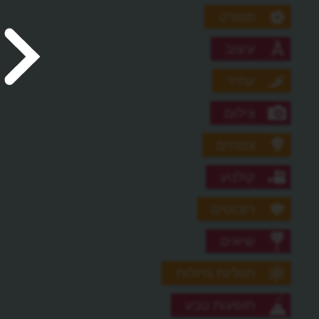
ספורט
עיצוב
עתיד
צילום
צמחים
קולנוע
רובוטים
שיאים
תגליות גדולות
תופעות טבע