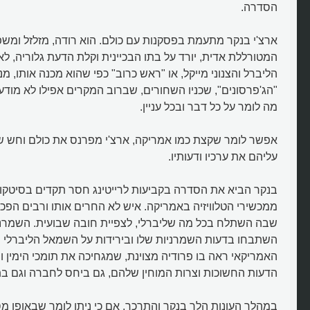
הסדרה.
מה היה החידוש של הכל נשאר במ
ארצ'י בנקר מתעמת בפסקנות עם כולם. הוא רודה, מזלזל ומש
המטורללת אדית, יורד על בתו הבכיינית וקלת הדעת גלוריה, ל
הליברל והצנוני מייקל, או "ראש כרוב" כפי שהוא מכנה אותו, מ
"הג'פרסונים", שכניו השחורים, שברוב המקרים אפילו לא מודעים
מה לומר על כל דבר ובכל עניין.
אפשר לומר שקצת כמו אמריקה, ארצ'י מפרנס את כולם וחש שי
עליהם את ערכיו ודעותיו.
ממכשירי הטלוויזיה באמריקה. איש לא החרים אותו ורבים הפכו
שבה השתלח בכל מה שליברלי, לצפיית חובה שבועית. השמרני
השתבחו בדעות השמרניות שלו ובירידות על השמאל הליברלי ו
האמריקאי ראה בו פרודיה מצוינת, שמגחיכה את תומכי הימין 
הדעות החשוכות וצרות המוחין שלהם, גם ביחס לחברה וגם בת
במהלך העונות הלך בנקר והתרכך, אם כי ניתן לומר שבאופן מס