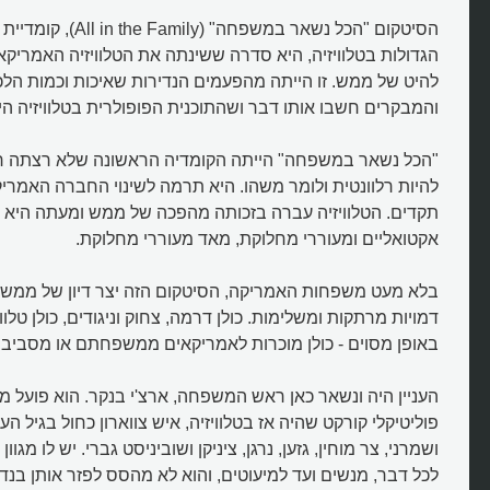
הסיטקום "הכל נשאר במשפחה
הגדולות בטלוויזיה, היא סדרה ששינתה את הטלוויזיה האמריקאי
להיט של ממש. זו הייתה מהפעמים הנדירות שאיכות וכמות הלכו
והמבקרים חשבו אותו דבר ושהתוכנית הפופולרית בטלוויזיה הי
"הכל נשאר במשפחה" הייתה הקומדיה הראשונה שלא רצתה ר
להיות רלוונטית ולומר משהו. היא תרמה לשינוי החברה האמרי
תקדים. הטלוויזיה עברה בזכותה מהפכה של ממש ומעתה היא ה
אקטואליים ומעוררי מחלוקת, מאד מעוררי מחלוקת.
בלא מעט משפחות האמריקה, הסיטקום הזה יצר דיון של ממש. 
דמויות מרתקות ומשלימות. כולן דרמה, צחוק וניגודים, כולן טלווי
באופן מסוים - כולן מוכרות לאמריקאים ממשפחתם או מסביב
העניין היה ונשאר כאן ראש המשפחה, ארצ'י בנקר. הוא פועל מס
פוליטיקלי קורקט שהיה אז בטלוויזיה, איש צווארון כחול בגיל הע
ושמרני, צר מוחין, גזען, נרגן, ציניקן ושוביניסט גברי. יש לו מגו
לכל דבר, מנשים ועד למיעוטים, והוא לא מהסס לפזר אותן בנד