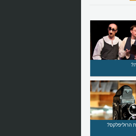
ה?
 הרוליפלקס?