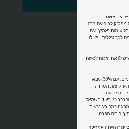
שפחה?
פיל את אשתו
א מפסיק לריב עם חתנו
נהל עימות "אמיץ" עם
 לכך וכללית - יש לו
ש לו את הזכות לכפות
בנקר הביא את הסדרה בקביעות לרייטינג חסר תקדים בסיטקומים, עם 30% שבועי
 אותו ואת הסדרה,
ם, מצד אחד,
הרכרוכי, בעוד השמאל
ומראה כמה רע נראות
וך ביתם הפרטי.
וים זו הייתה אמריקה