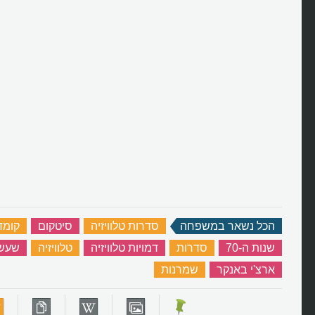
הכל נשאר במשפחה
‏
סדרות טלוויזיה
‏
סיטקום
‏
קומד
שנות ה-70
‏
סדרות
‏
דמויות טלוויזיה
‏
טלוויזיה
‏
שעשו
ארצ'י באנקר
‏
שמרנות
‏