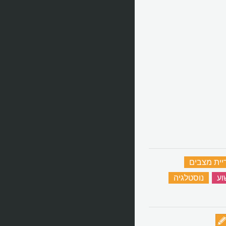
יית מצבים
‏
ע
‏
נוסטלגיה
‏