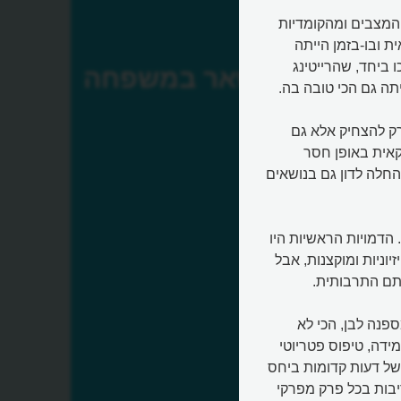
" (All in the Family), קומדיית המצבים ומהקומדיות
ת ובו-בזמן הייתה
 ביחד, שהרייטינג
הכל נשאר במשפחה
תה גם הכי טובה בה.
ק להצחיק אלא גם
קאית באופן חסר
חלה לדון גם בנושאים
הדמויות הראשיות היו
זיוניות ומוקצנות, אבל
תם התרבותית.
פנה לבן, הכי לא
מידה, טיפוס פטריוטי
ון של דעות קדומות ביחס
יבות בכל פרק מפרקי