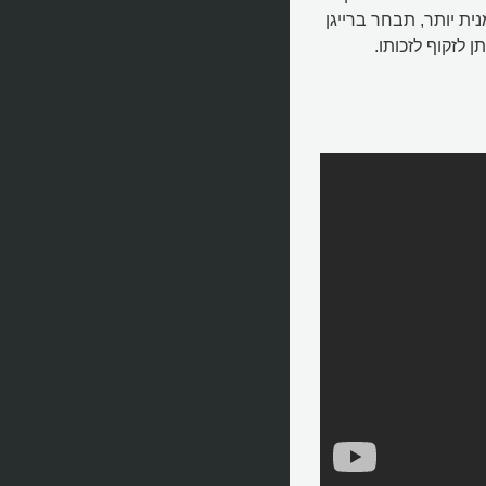
ית יותר, תבחר ברייגן
 לזקוף לזכותו.