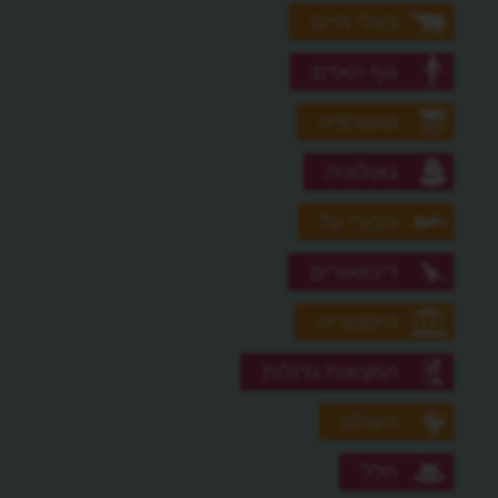
בעלי חיים
גוף האדם
גאוגרפיה
גאולוגיה
גיבורי על
דינוזאורים
היסטוריה
המצאות גדולות
העולם
חלל