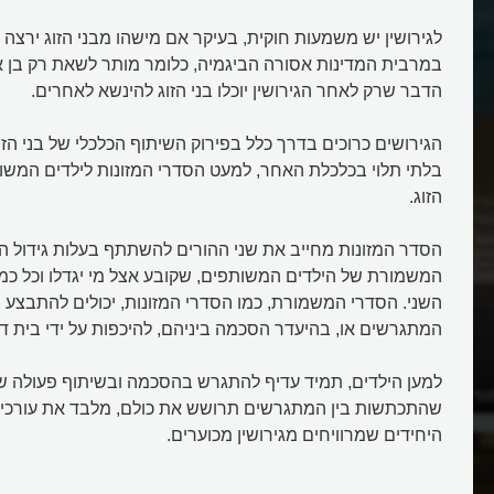
לגירושין יש משמעות חוקית, בעיקר אם מישהו מבני הזוג ירצה 
במרבית המדינות אסורה הביגמיה, כלומר מותר לשאת רק בן או
הדבר שרק לאחר הגירושין יוכלו בני הזוג להינשא לאחרים.
הגירושים כרוכים בדרך כלל בפירוק השיתוף הכלכלי של בני הזו
בלתי תלוי בכלכלת האחר, למעט הסדרי המזונות לילדים המשות
הזוג.
הסדר המזונות מחייב את שני ההורים להשתתף בעלות גידול ה
המשמורת של הילדים המשותפים, שקובע אצל מי יגדלו וכל כמה
השני. הסדרי המשמורת, כמו הסדרי המזונות, יכולים להתבצע
המתגרשים או, בהיעדר הסכמה ביניהם, להיכפות על ידי בית דין
למען הילדים, תמיד עדיף להתגרש בהסכמה ובשיתוף פעולה של 
רי הלהיט של פיל
מי הילדה פורצת הדרך, שדרשה ל
שהתכתשות בין המתגרשים תרושש את כולם, מלבד את עורכי ה
בתימן?
היחידים שמרוויחים מגירושין מכוערים.