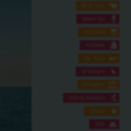
בעלי חיים
גוף האדם
גאוגרפיה
גאולוגיה
גיבורי על
דינוזאורים
היסטוריה
המצאות גדולות
העולם
חלל