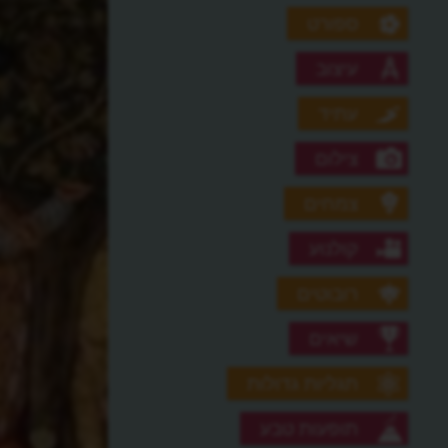
ספורט
עיצוב
עתיד
צילום
צמחים
קולנוע
רובוטים
שיאים
תגליות גדולות
תופעות טבע