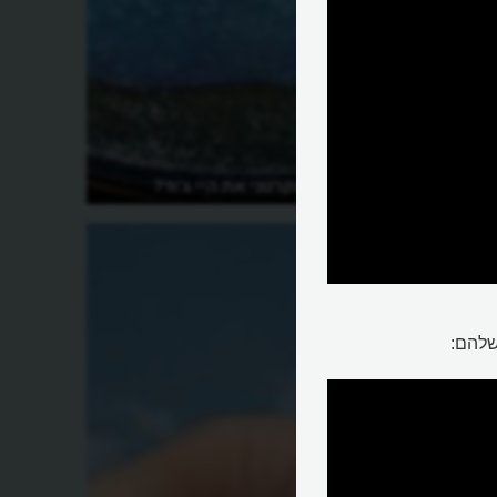
למי כתב פול מקרטני את היי ג'וד?
שלהם: