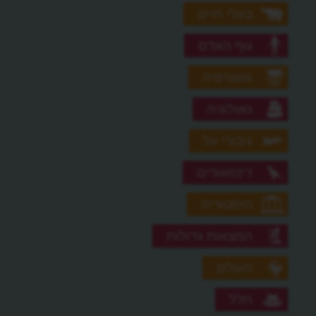
בעלי חיים
גוף האדם
גאוגרפיה
גאולוגיה
גיבורי על
דינוזאורים
היסטוריה
המצאות גדולות
העולם
חלל