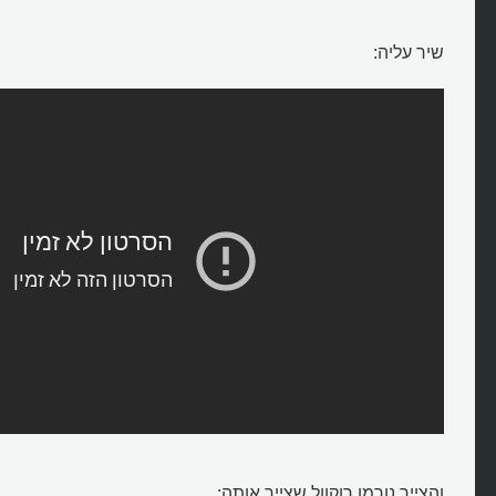
שיר עליה:
והצייר נורמן רוקוול שצייר אותה: