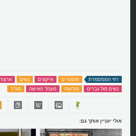
רוזי הממסמרת
‏
פוסטרים
‏
אייקונים
‏
נשים
‏
ארצות
נשים מול גברים
‏
מודעות
‏
מעמד האישה
‏
מגדר
‏
אולי יעניין אותך גם: