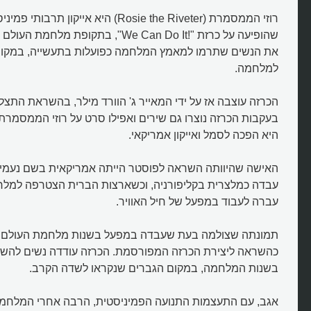
רוזי הממסמרת (Rosie the Riveter) היא אייקו
שהופיעה על כרזת "!We Can Do It", בתקופת מ
את הנשים שתרמו למאמץ המלחמה כפועלות בתעשייה, במקום
למלחמה.
הכרזה עוצבה אז על ידי המאייר ג' הוורד מילר, בהשראת התצלו
בעקבות הכרזה נוצרו גם שירים ואפילו סרט על רוזי הממסמר
היא הפכה לסמל ואייקון אמריקאי.
האישה שהיוותה השראה לפוסטר הייתה אמריקאית בשם נעמי פ
עבדה כמלצרית בקליפורניה, וכשארצות הברית הצטרפה למלח
עברה לעבוד במפעל של חיל האוויר.
תמונתה שצולמה בעת שעבדה במפעל בשנות מלחמת העולם ה
כהשראה ליצירת הכרזה המפורסמת. הכרזה עודדה נשים להש
בשנות המלחמה, במקום הגברים שנקראו לשדה הקרב.
אגב, עם התעצמות התנועה הפמיניסטית, הרבה אחרי המלחמ