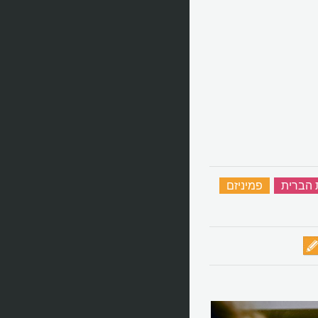
 הברית
‏
פמיניזם
‏