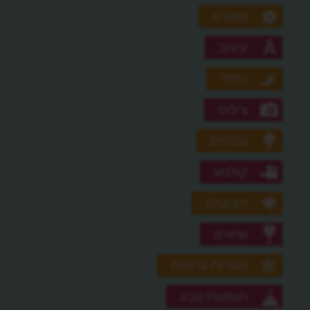
ספורט
עיצוב
עתיד
צילום
צמחים
קולנוע
רובוטים
שיאים
תגליות גדולות
תופעות טבע