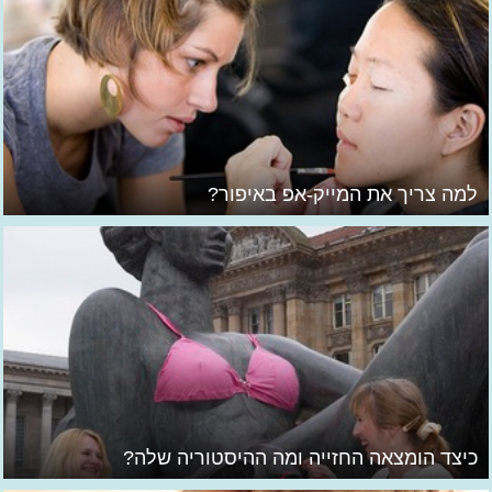
למה צריך את המייק-אפ באיפור?
כיצד הומצאה החזייה ומה ההיסטוריה שלה?