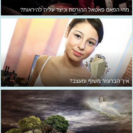
מהי הפאם פאטאל ההורסת וכיצד עליה להיראות?
איך הברונזר משזף ומעצב?