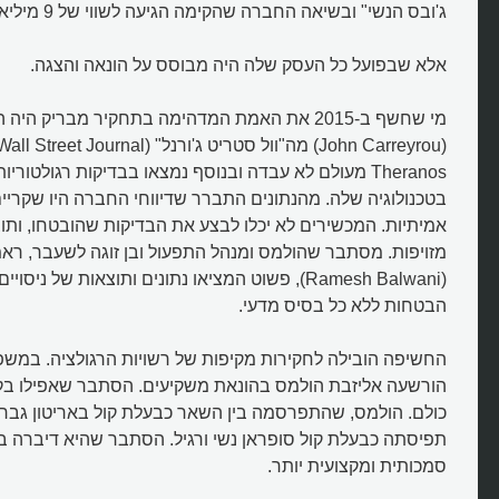
ג'ובס הנשי" ובשיאה החברה שהקימה הגיעה לשווי של 9 מיליארד דולרים.
אלא שבפועל כל העסק שלה היה מבוסס על הונאה והצגה.
מי שחשף ב-2015 את האמת המדהימה בתחקיר מבריק היה 
Theranos מעולם לא עבדה ובנוסף נמצאו בבדיקות רגולטור
בטכנולוגיה שלה. מהנתונים התברר שדיווחי החברה היו שקריים
אמיתיות. המכשירים לא יכלו לבצע את הבדיקות שהובטחו, ותוצא
מזויפות. מסתבר שהולמס ומנהל התפעול ובן זוגה לשעבר, ראמש
(Ramesh Balwani), פשוט המציאו נתונים ותוצאות של נ
הבטחות ללא כל בסיס מדעי.
הורשעה אליזבת הולמס בהונאת משקיעים. הסתבר שאפילו בק
מיהי אליזבת הולמס, הנוכלת היפה
כולם. הולמס, שהתפרסמה בין השאר כבעלת קול באריטון גבר
שהונתה את כל אמריקה?
תפיסתה כבעלת קול סופראן נשי ורגיל. הסתבר שהיא דיברה בק
סמכותית ומקצועית יותר.