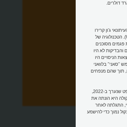
העיתונאי ג'ון קרירו
(John Carreyrou) מה"וול סטריט ג'ורנל" (Wall Street Journal). הטכנולוגיה של
יות פגמים מסוכנים
 והבדיקות לא היו
ות הניסויים היו
 "סאני" בלוואני
יסויים, תוך שהם מנפחים
החשיפה הובילה לחקירות מקיפות של רשויות הרגולציה. במשפט שנערך ב-2022,
ולה היא הונתה את
י, התגלתה לאחר
ול נמוך כדי להישמע