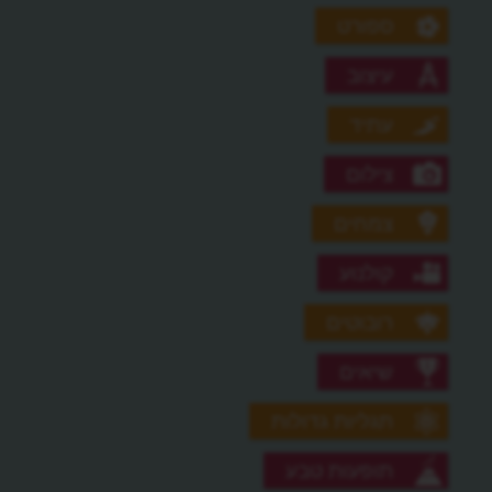
ספורט
עיצוב
עתיד
צילום
צמחים
קולנוע
רובוטים
שיאים
תגליות גדולות
תופעות טבע