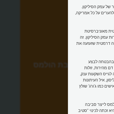
 של עמק הסיליקון.
Elizabeth H) והיא הצליחה להערים על כל אמריקה,
ס (Elizabeth Holmes), הסטודנטית מאוניברסיטת
 עמק הסיליקון. זה
סה דרמטית שזעזעה את
בלבד, הולמס מקימה את חברת ת'רנוס (Theranos), בהבטחה לבצע
אליזבת הולמס
ם מהירות, זולות
 לגייס השקעות ענק,
סון, איל העיתונות
שים כמו ג'ורג' שולץ
מס לייצר סביבה
 זכתה לכינוי "סטיב