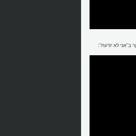
ב"אני לא יודעת":