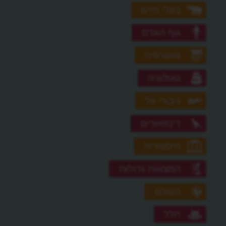
בעלי חיים
גוף האדם
גאוגרפיה
גאולוגיה
גיבורי על
דינוזאורים
היסטוריה
המצאות גדולות
העולם
חלל