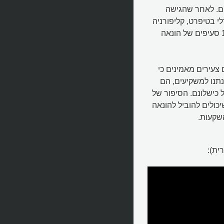
דולרים. לאחר שהגישה
י בטיפרט, קליפורניה
(FCI Dublin) באפריל 2023. בן זוגה, לאחר שנמצא אשם ב-12 סעיפים של הונאה
צעירים מאמינים כי
נו למשקיעים, הם
 כישלונם. הסיפור של
כולים להוביל להונאה
שקעות.
ית):