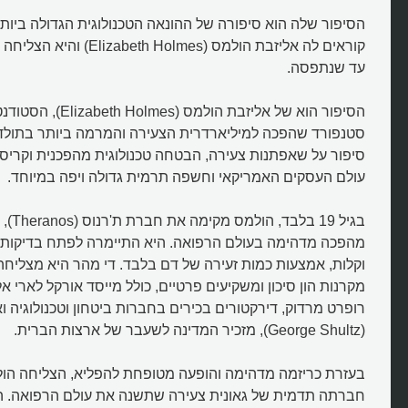
הסיפור שלה הוא סיפורה של ההונאה הטכנולוגית הגדולה ביותר
קוראים לה אליזבת הולמס (olmes
עד שנתפסה.
הסיפור הוא של אליזבת הולמ
סטנפורד שהפכה למיליארדרית הצעירה והמרמה ביותר בתולדות
סיפור על שאפתנות צעירה, הבטחה טכנולוגית מהפכנית וקרי
עולם העסקים האמריקאי וחשפה תרמית גדולה ויפה במיוחד.
בגיל 19 
מהפכה מדהימה בעולם הרפואה. היא התיימרה לפתח בדיקות ד
וקלות, אמצעות כמות זעירה של דם בלבד. די מהר היא מצליחה
מקרנות הון סיכון ומשקיעים פרטיים, כולל מייסד אורקל לארי אלי
רופרט מרדוק, דירקטורים בכירים בחברות ביטחון וטכנולוגיה ואי
(George Shultz), מזכיר המדינה לשעבר של ארצות הברית.
בעזרת כריזמה מדהימה והופעה מטופחת להפליא, הצליחה הול
חברתה תדמית של גאונית צעירה שתשנה את עולם הרפואה. היא