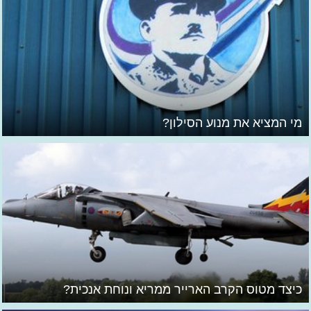
מי המציא את מנוע הסילון?
כיצד מטוס הקרב הארייר ממריא ונוחת אנכית?