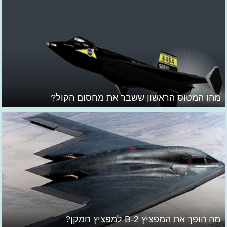
מהו המטוס הראשון ששבר את מחסום הקול?
מה הופך את המפציץ B-2 למפציץ חמקן?