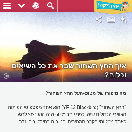
איך החץ השחור שבר את כל השיאים
וכלום?
מה סיפורו של מטוס-העל החץ השחור?
"החץ השחור" (YF-12 Blackbird) הוא אחד מפספוסי הפיתוח
האווירי הגדולים שיש. לפני יותר מ-60 שנה הוא נצנץ לרגע
כאחד ממטוסי הקרב המהירים והטובים בהיסטוריה ונדם.