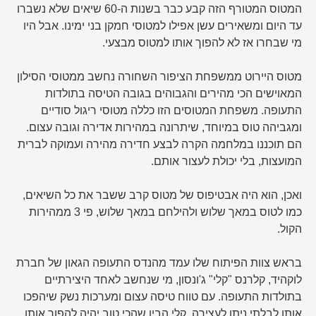
המטוס המטורף הזה קבע כבר בשנות ה-60 שיאים שלא נשברו
עד היום ומשאירים עשן אפילו למטוסי חמקן בני ימינו. אבל היו
מי שבחרו אז לא להפוך אותו למטוס מבצעי.
מטוס היירוט ממשפחת הציפור השחורה נחשב ממטוסי הסילון
המאוישים הכי מהירים והגבוהים בגובה הטיסה בתולדות
התעופה. משפחת המטוסים הזו כללה מטוסי ריגול סודיים
ומגביהה טוס במיוחד, שיתרונה במהירות אדירה וגובה עצום.
הם תוכננו במלחמה הקרה לבצע חדירה מהירה ועמוקה לברית
המועצות, בלי יכולת לעצור אותם.
ואכן, הוא היה אבטיפוס של מטוס קרב ששבר את כל השיאים,
כמו לטוס במאך שלוש ולהילחם במאך שלוש, פי 3 ממהירות
הקול.
בראש צוות הפיתוח שלו עמד מהנדס התעופה הגאון של חברת
לוקהיד, קלרנס "קלי" ג'ונסון, מי שנחשב לאחד היצירתיים
בתולדות התעופה. עם טווח טיסה עצום ומערכות נשק שיהפכו
אותו לבלתי ניתן לעצירה, קלי הבין שהכי טוב יהיה להפוך אותו