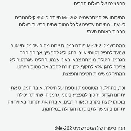
ההפצצה של בעלות הברית.
מהירותו של המסרשמיט Me 262 הייתה כ-850 קילומטרים
לשעה - מהירות עדיפה על כל מטוס שהיה ברשות בעלות
הברית באותה העת!
המסרשמיט Me262 פותח כמטוס יירוט מהיר של מטוסי אויב,
שנועד להפיל מטוסי אויב, להגן ולא להפציץ. אך הפיהרר
הגרמני היטלר, מומחה צבאי בעיני עצמו, החליט שגרמניה לא
צריכה להגן אלא לתקוף. לכן הורה להסב את מטוס היירוט
המהיר למשימות תקיפה והפצצה.
וכך, בהחלטה מטומטמת נוספת של היטלר, איבד המטוס את
יתרונו הגדול ויהפוך למפציץ בינוני. גרמניה, שהייתה יכולה
בזכותו לנצח בקרבות אוויר רבים, איבדה את יתרונה באוויר וזה
יתרום בהמשך לתבוסתה הגדולה במלחמה.
הנה סיפורו של המסרשמיט Me-262: