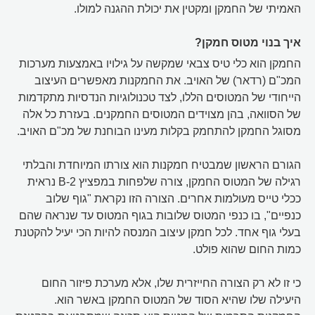
האמיתי של החמקן ומקטין את יכולת ההגנה למולו.
איך בנוי מטוס חמקן?
החמקן הוא כלי טיס צבאי שמקשה על גילויו באמצעות מערכות
המכ"ם (רדאר) של האויב. את החמקנות מאפשרים העיצוב
הייחודי של המטוסים הללו, לצד טכנולוגיות הנדסיות מתקדמות
של הסוואה, בהן מצוידים המטוסים החמקנים. בעזרת כל אלה
מסוגל החמקן להתחמק בקלות מעינו הבוחנת של מכ"ם האויב.
הגורם הראשון שמבטיח חמקנות הוא צורתו המיוחדת והבלתי
רגילה של המטוס החמקן, צורה שלפחות במפציץ B-2 נראית
ככלי טייס מעולמות אחרים. הצורה הזו נקראת "גוף שלוב
כנפיים", בו כנפי המטוס שלובות בגוף המטוס עד שנראה שהם
בעלי גוף אחד. לכל חמקן עיצוב המנסה להיות הכי יעיל להקטנת
כמות החום שהוא פולט.
כי זו לא רק הצורה החייזרית שלו, אלא מערכת פיזור החום
היעילה שלו שהיא הסוד של המטוס החמקן באשר הוא.