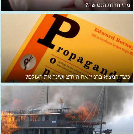
מהי חרדת הנטישה?
כיצד המציא ברנייז את היח"צ ושינה את העולם?