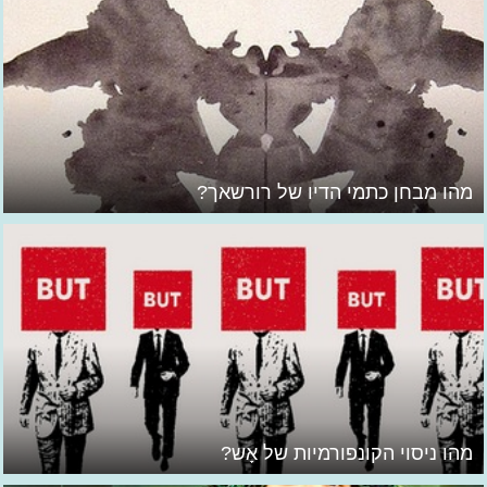
מהו מבחן כתמי הדיו של רורשאך?
מהו ניסוי הקונפורמיות של אָש?