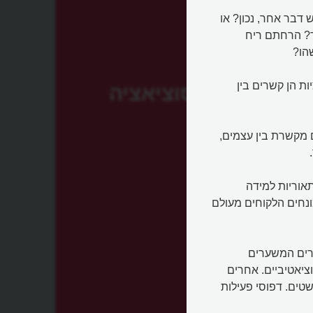
דבר אחר, נכון? או
ר? הרחתם ריח
הו?
וֹת (Association). האסוציאציות הן קשרים בין
אסוציאציה
 מקשרת בין עצמים,
תאוריות למידה
ונחים הלקוחים מעולם
קרים המשערים
יאטיביים. אחרים
טים. דפוסי פעילות