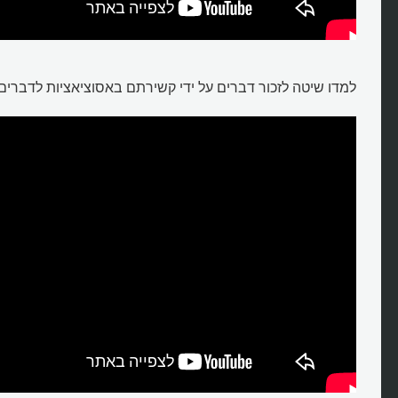
למדו שיטה לזכור דברים על ידי קשירתם באסוציאציות לדברים