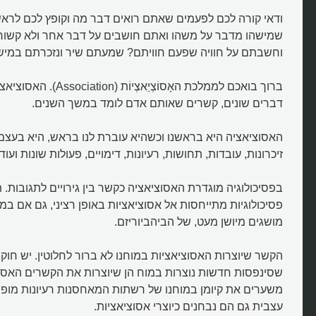
ודאי קורה לכם לפעמים שאתם רואים דבר מה וקופץ לכם לראש 
שמישהו מדבר על משהו ואתם חושבים על דבר אחר ולא קשו
וחשבתם על חוויה שפעם חוויתם? שמעתם שיר ונזכרתם במיש
ברוך בואכם לממלכת האָסוֹצְיַאצְי
דברים שונים, קשרים שאותם אדם לומד במשך השנים.
האסוציאציה היא בראשנו וכשהיא עוברת לנו בראש, היא בעצם
זיכרונות, עובדות, תחושות, רעיונות, דימויים, פעולות שונות ועוד.
בפסיכולוגיה מוגדרת האסוציאציה כקשר בין גירויים לתגובות. 
פסיכולוגיות מתייחסות אל אסוציאציות באופן רציני, גם אם במ
מושגים מיושן מעט, של הביהביוריזם.
הקשר שיוצרות האסוציאציות במוחנו לא ברור לחלוטין. יש חו
שסינפסות חדשות נוצרות במוח הן שיוצרות את הקשרים האסוצ
משערים את קיומן במוחנו של רשתות המאחסנות רעיונות מופש
עצבית גם הם נבחנים כיוצרי אסוציאציות.