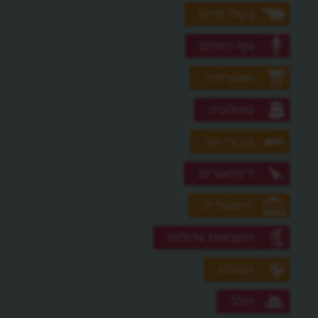
בעלי חיים
גוף האדם
גאוגרפיה
גאולוגיה
גיבורי על
דינוזאורים
היסטוריה
המצאות גדולות
העולם
חלל