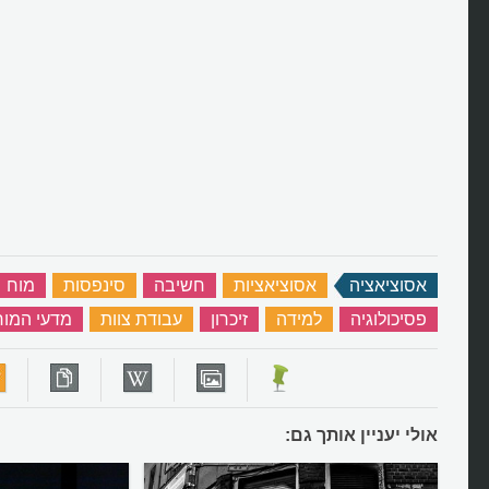
אסוציאציה
‏
אסוציאציות
‏
חשיבה
‏
סינפסות
‏
מוח
פסיכולוגיה
‏
למידה
‏
זיכרון
‏
עבודת צוות
‏
מדעי המוח
אולי יעניין אותך גם: