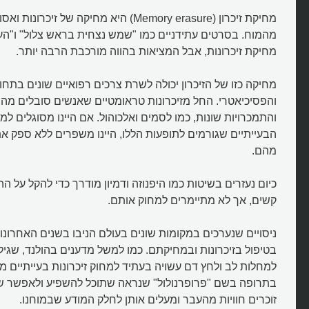
מחיקת זיכרון (Memory erasure) היא מחיקה של זי
מהמוח. בסרטים עתידניים כמו "שמש נצחית בראש צלול" ו"העו
מחיקת זיכרונות, אבל המציאות בהווה מורכבת הרבה יותר.
מחיקה כזו של הזיכרון יכולה לשרת צרכים רפואיים שונים בתחו
והפסיכיאטרי. החל מזיכרונות טראומטיים שאנשים סובלים מהם
והתמכרויות שונות, כמו לסמים ואלכוהול. אם היינו מסוגלים למ
הבעייתיים שגורמים לתופעות הללו, היינו משפרים ללא ספק א
מהם.
כיום נעזרים בשיטות כמו היפנוזה ודמיון מודרך כדי להקל על ה
קשים, אך לא מתיימרים למחוק אותם.
ניסויים שנערכים במקומות שונים בעולם הניבו בשנים האחרונו
בטיפול בזיכרונות ובמחיקתם. כמו למשל מדענים בהולנד, שגי
למחלות לב ולחץ דם עשויה בעתיד למחוק זיכרונות בעייתיים מ
בתרופה בשם "פרופרנולול" שנראה שתוכל להשפיע ולאפשר ש
זוכרים חוויות מהעבר ומעלים אותן לחלק המודע שבמוחנו.