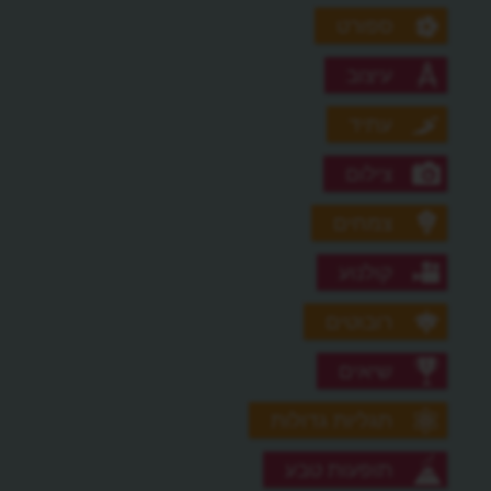
ספורט
עיצוב
עתיד
צילום
צמחים
קולנוע
רובוטים
שיאים
תגליות גדולות
תופעות טבע