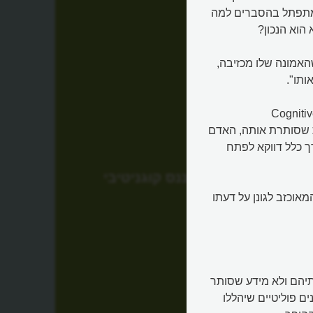
מתפתל בהסברים למה
הוא הנכון?
אמונה שלו מכזיבה,
ותו".
פסיכולוגים מכירים היטב ונקרא דיסוננס קוגניטיבי (Cognitive
אות שסותרת אותה, האדם
ך כלל דווקא לפתח
דיסוננס קוגניטיבי
אוכזב לגונן על דעתו
יהם ולא מידע שסותר
ם פוליטיים שיהללו