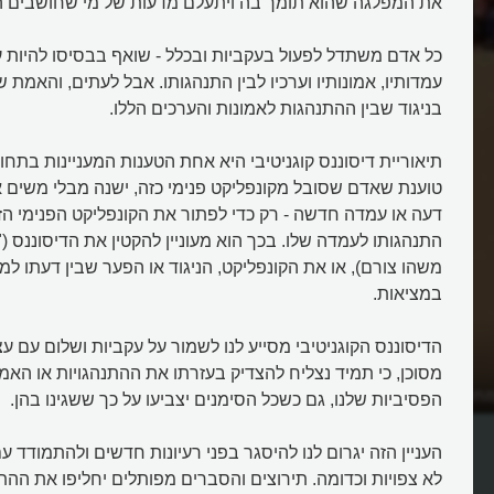
את המפלגה שהוא תומך בה ויתעלם מדעות של מי שחושבים ה
כל אדם משתדל לפעול בעקביות ובכלל - שואף בבסיסו להיות 
עמדותיו, אמונותיו וערכיו לבין התנהגותו. אבל לעתים, והאמת 
בניגוד שבין ההתנהגות לאמונות והערכים הללו.
תיאוריית דיסוננס קוגניטיבי היא אחת הטענות המעניינות בתחום
טוענת שאדם שסובל מקונפליקט פנימי כזה, ישנה מבלי משים א
דעה או עמדה חדשה - רק כדי לפתור את הקונפליקט הפנימי ה
התנהגותו לעמדה שלו. בכך הוא מעוניין להקטין את הדיסוננס (
משהו צורם), או את הקונפליקט, הניגוד או הפער שבין דעתו ל
במציאות.
הדיסוננס הקוגניטיבי מסייע לנו לשמור על עקביות ושלום עם עצ
מסוכן, כי תמיד נצליח להצדיק בעזרתו את ההתנהגויות או האמו
חויבות?
מה זה דיסוננס קוגניטיבי?
הפסיביות שלנו, גם כשכל הסימנים יצביעו על כך ששגינו בהן.
העניין הזה יגרום לנו להיסגר בפני רעיונות חדשים ולהתמודד ע
לא צפויות וכדומה. תירוצים והסברים מפותלים יחליפו את ה