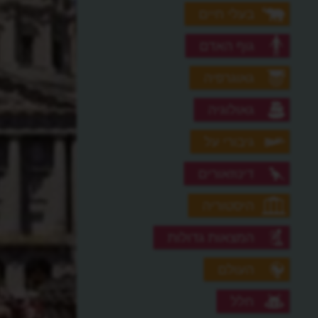
בעלי חיים
גוף האדם
גאוגרפיה
גאולוגיה
גיבורי על
דינוזאורים
היסטוריה
המצאות גדולות
העולם
חלל