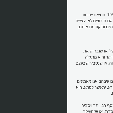
את תאוריית הדיסוננס הקוגניטיבי הגה לאון פסטינגר, בשנת 1957. התיאורייה הזו
ם תירוצים לאי עשייה
היכרות קודמת איתם.
ל, או שנכחיש את
 יקר והוא מתגלה
ווה, או שנסביר שבעצם
ים שבהם אנו מאמינים
רע, יתעשר לפתע, הוא
.
סף רב יותר ויסביר
סדר), או ש"העיקר