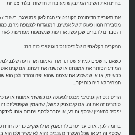
בחיינו ואת השינוי המתבקש מעובדות חדשות ובלתי צפויות.
מסבירה המון פעולות של אנשים, המנוגדות למצופה מהם, כמו ג
והסברים לדברים שכן עשו, או דעות שנשמעות מפתיעות לאור 
המקרים הקלאסיים של דיסוננס קוגניטיבי כזה הם:
כשאנו נחשפים למידע שסותר את האמונה או הדעה שלנו, למש
המידע הסותר את אמונתנו או שנשנה את דעתנו. אם קנינו אוטו
כבעייתי, אז או שנשכנע את עצמנו שהוא יפה ונהדר ולכן הוא ש
המחיר לא היה כזה יקר...
הדיסוננס הקוגניטיבי מכנס לפעולה גם כששתי אמונות או ערכ
סותרים זה את זה. אם קיבוצניק למשל, שהאמין שקפטיליזם זה 
יפסיק להאמין שכסף זה רע, או יסרב לכסף ויתרום אותו לצדקה
בדומה לכך, אדם עני יסרב להתאמץ או להשקיע, כדי להרוויח כ
שכסף זה רע או שכל העשירים גנבים (הוא לא עשיר ולכן הוא ב