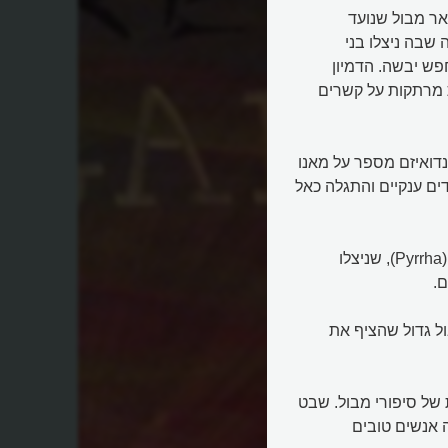
ר מבול שנועד
שבה ניצלו בני
פש יבשה. הדמיון
 מרתקות על קשרים
דואיזם מספר על מאנו
דים ענקיים והתגלה כאל
התרבות היוונית הכירה את סיפור דאוקליון (Deucalion) ופירה (Pyrrha), שניצלו
.
Gu) ובנו יו (Yu) ששלטו במבול גדול שהציף את
של סיפורי מבול. שבט
דר וומן (Spider Woman) שהצילה אנשים טובים