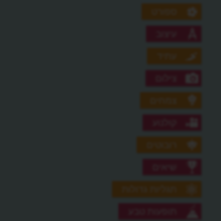
ספורט
עיצוב
עתיד
צילום
צמחים
קולנוע
רובוטים
שיאים
תגליות גדולות
תופעות טבע