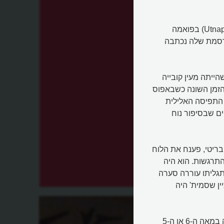
הסיפור המפורסם ביותר הוא אולי זה של אוטנפישתים (Utnapishtim) בפואמה
Epic), שהגרסה המפורסמת שלה נכתבה
הייתה מעין קובייה
הזמן השונה כשבאפוס
כמובן ששונה גם התפיסה האלילית
ם שבסיפור נוח
יר במוזיאון הבריטי, פענח את הלוח
ב התרגשות. הוא היה
תגליתו עוררה סערה
ין שסמית' היה
בזכות ספר התנ"ך, הסיפור המקראי על נח, שנכתב ככל הנראה במאה ה-6 או ה-5