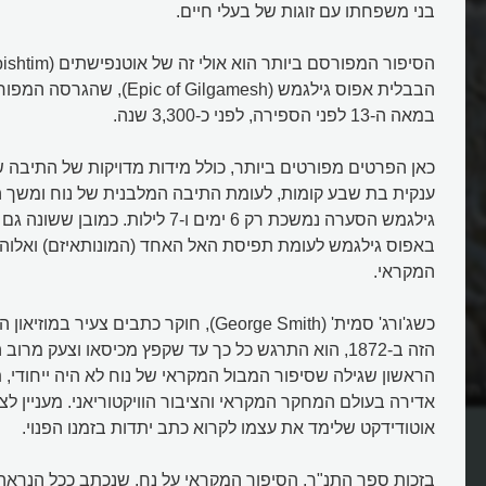
בני משפחתו עם זוגות של בעלי חיים.
הבבלית אפוס גילגמש ( of Gilgamesh
במאה ה-13 לפני הספירה, לפני כ-3,300 שנה.
כאן הפרטים מפורטים ביותר, כולל מידות מדויקות של התיבה ש
ענקית בת שבע קומות, לעומת התיבה המלבנית של נוח ומשך 
גילגמש הסערה נמשכת רק 6 ימים ו-7 לילות. 
באפוס גילגמש לעומת תפיסת האל האחד (המונותאיזם) ואלוהי
המקראי.
כשג'ורג' סמית' (George Smith), חוקר כתבים צע
הזה ב-1872, הוא התרגש כל כך עד שקפץ מכיסאו וצעק מרו
הראשון שגילה שסיפור המבול המקראי של נוח לא היה ייחודי, 
תיבת נוח והמבול?
מהו סיפור המבול הקדום ביותר?
אדירה בעולם המחקר המקראי והציבור הוויקטוריאני. מעניין לצי
אוטודידקט שלימד את עצמו לקרוא כתב יתדות בזמנו הפנוי.