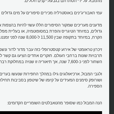
מהמבול על ידי הסתרתם בגבעולי קנים חלולים.
עמי האבוריג'ינים באוסטרליה מכירים סיפורים על מים גדולים
מדענים מעריכים שמקור הסיפורים הללו עשוי להיות בהצפות א
גדולים, במיוחד הטיגריס והפרת במסופוטמיה, או בעליית מפלס
הקרח, במיוחד בתקופה שבין 11,500 ל-8,000 שנה לפני זמננו.
זיכרון טראומטי של אירוע קטסטרופלי כזה עבר מדור לדור ונש
תרבויות שונות ברחבי העולם. חוקרים אחדים הציעו גם קשר 
השחור לפני כ-7,600 שנה, אך תיאוריה זו שנויה במחלוקת רבה בקהילה המדעית.
ולגבי המבול, ארכיאולוגים גילו במהלך החפירות שנעשו בערים 
ושורופק סימנים המעידים על קיומו של שיטפון בסביבות תחיל
הספירה.
הנה המבול כמו שסופר מהטאבלטים השומריים הקדומים: