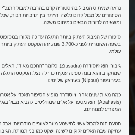
נראה שמיתוס המבול בהיסטוריה קדם בהרבה למבול התנכ"י 
הסיפורים על מבול קדום כלשהו הייתה בין תרבויות רבות, שכל
ומשאירה לדורות הבאים כמיתוס משלה.
סיפורו של המבול העתיק ביותר התגלה עד כה מקורו במסופוט
בשפה השומרית לפני כ-3,700 שנה. זהו הטקסט הע
עולמי.
גיבורו הוא זיוסודרה (Ziusudra), כלומר "החכם מא
שמתקרב והוא בונה ספינה ענקית כדי להינצל. הטקסט התגלה 
בעיר ניפור (Nippur) בעיראק של ימינו.
כמה מאות שנים אחרי זיוסודרה מופיע הסיפור האכדי על אטר
(Atrahasis). הוא מספר על אלים שמחליטים להביא מבול ב
המפריע למנוחתם.
הטעם הזה למבול עשוי להישמע מוזר לאוזניים מודרניות, אבל
עתיקה שבה האלים זקוקים לשינה ושקט כמו בני תמותה. הגיבור