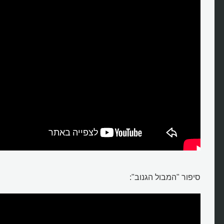
האם הר אררט באמת קיים?
סיפור "המבול הגנוב":