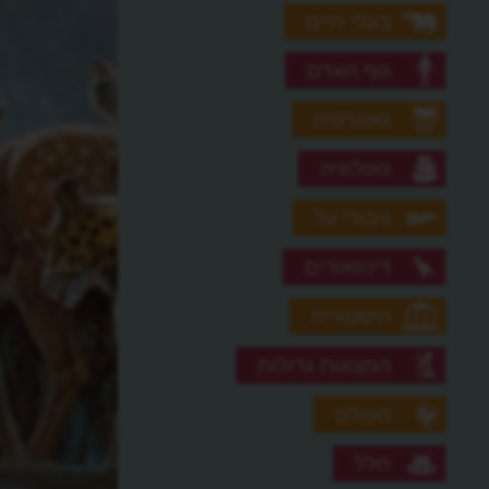
בעלי חיים
גוף האדם
גאוגרפיה
גאולוגיה
גיבורי על
דינוזאורים
היסטוריה
המצאות גדולות
העולם
חלל