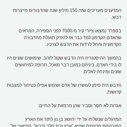
המדענים מעריכים שזה 150 מיליון שנה שהדבורים מייצרות
דבש.
בספרד נמצאו ציורי קיר מ-7000 לפני הספירה, המראים
שהאדם הקדמון למד כבר אז להפיק תועלת מהדבורה
הקדמונית והחל לרדות את הדבש לצרכיו.
בהמשך ההיסטוריה היה הדבש שקול לזהב. שימושים שונים היו
לו בידי האדם, ביניהם כמובן דבר מאכל, תרופה למיחושים
שונים ומינחה לאלים.
הדבש היה סימן לעושרו של אדם ושימש אפילו כטיהור למצבות
קדושות.
אגדות לא חסר וסביר שהן מרמזות על החיים.
המרגלים שנשלחו על ידי יהושע בן נון לתור את הארץ
המובטחת מדווחים שהיא "ארץ זבת חלב ודבש". התיאור של