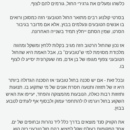
כלשהו ומעלים את גרגירי החול, גורמים להם לצוף.
בסרטי קולנוע רבים מתואר החול הטובעני הזה כמסוכן ורואים
בו אנשים הטובעים ונעלמים בבוץ, אלא אם מדובר בגיבור
הסרט, שמין הסתם ייחלץ תמיד בשנייה האחרונה.
אז נכון שהחול הרטוב הזה מגיב בקלות ללחץ ומשקל ומהווה
מלכודת מסוימת למי ש"טובעים" בו, אבל האמת היא שהחול
הטובעני צפוף מגופו של בן אדם, מה שעקרונית יסייע לו לצוף
בו.
ובכל זאת - אם יש סכנה בחול טובעני אז הסכנה הגדולה ביותר
היא זו של תזוזה ותנועה חסרת אונים של מי שתקוע בו. תנועות
ותזוזות רבות כאלה, הנובעות מהמצוקה והפחד, יעייפו את האיש
השקוע בחול ויגרמו לו להתחפר עמוק ולבסוף אף לעתים לטבוע
בבוץ.
את הקוויק סנד מוצאים בדרך כלל ליד נהרות ובחופים של ים.
אחד המקומות בעולם שקל למצוא בהם חול טובעני כזה הוא