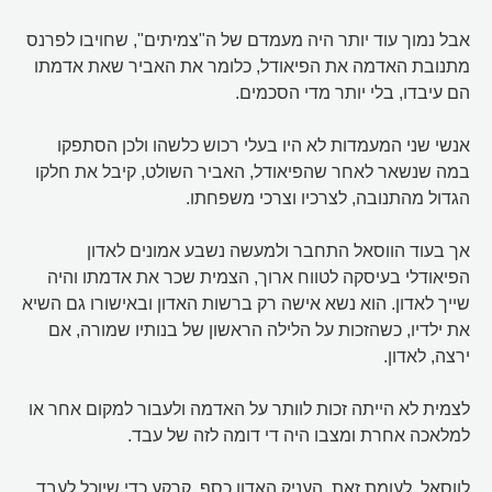
אבל נמוך עוד יותר היה מעמדם של ה"צמיתים", שחויבו לפרנס
מתנובת האדמה את הפיאודל, כלומר את האביר שאת אדמתו
הם עיבדו, בלי יותר מדי הסכמים.
אנשי שני המעמדות לא היו בעלי רכוש כלשהו ולכן הסתפקו
במה שנשאר לאחר שהפיאודל, האביר השולט, קיבל את חלקו
הגדול מהתנובה, לצרכיו וצרכי משפחתו.
אך בעוד הווסאל התחבר ולמעשה נשבע אמונים לאדון
הפיאודלי בעיסקה לטווח ארוך, הצמית שכר את אדמתו והיה
שייך לאדון. הוא נשא אישה רק ברשות האדון ובאישורו גם השיא
את ילדיו, כשהזכות על הלילה הראשון של בנותיו שמורה, אם
ירצה, לאדון.
לצמית לא הייתה זכות לוותר על האדמה ולעבור למקום אחר או
למלאכה אחרת ומצבו היה די דומה לזה של עבד.
לווסאל, לעומת זאת, העניק האדון כסף, קרקע כדי שיוכל לעבד