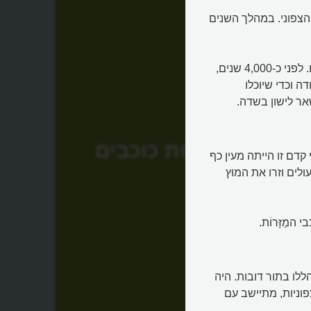
הצפוני. במהלך השנים
בזמן קציר החיטים, עם בוא האביב, הן ממוקמות ברום השמיים. לפני כ-4,000 שנים,
ה וכדי שיוכלו
ר לישון בשדה.
עגלות כוכבים
קדם זו הייתה מעין כף
לים וזרו את המוץ
מַזָּרוֹת.
לו בתור דובות. היה
פוניות, מתיישב עם