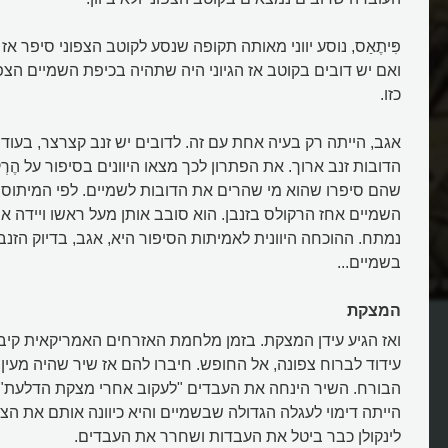
פִּיתֶאַס, נוסע יווני מאותה תקופה שנסע לקוטב הצפוני סיפר אז
ואם יש דובים בקוטב אז הגיוני היה שתהיה בכיפת השמיים הצפו
כזו.
אגב, הייתה רק בעיה אחת עם זה. לדובים יש זנב קצרצר, בעו
הדובות זנב ארוך. את הפתרון לכך מצאו היוונים בסיפור על הֶרְקוּ
שהם סיפרו שהוא מי שהרים את הדובות לשמיים. לפי המיתוס, 
השמיים אחז הרקולס בזנבן. הוא סובב אותן מעל ראשו ויידה אות
נמתח. ההוכחה היוונית לאמיתות הסיפור היא, אגב, בדיוק הזנב
בשמיים...
 קדומים את קבוצות
ממתי זיהו עגלות, דובות ומצקות
בשמיים?
המצקת
ואז הגיע עידן המצקת. בזמן מלחמת האזרחים האמריקאית קיב
עידוד לברוח צפונה, אל החופש. חיברו להם אז שיר שהיה מעין 
הבורח. השיר הינחה את העבדים "לעקוב אחרי מצקת הדלעת"
הייתה דימוי לעגלה הגדולה שבשמיים והיא כיוונה אותם את הצפו
לינקולן כבר ביטל את העבדות ושחרר את העבדים.