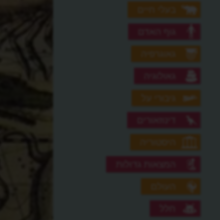
בעלי חיים
גוף האדם
גאוגרפיה
גאולוגיה
גיבורי על
דינוזאורים
היסטוריה
המצאות גדולות
העולם
חלל