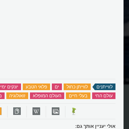
 למדנו ליצור טורבינות
מהו לוויתן הבלוגה ששר כמו בן אד
לווייתנים
‏
לווייתן כחול
‏
ים
‏
פלאי הטבע
‏
יונקים ימי
עולם החי
‏
בעלי חיים
‏
העולם המופלא
‏
זואולוגיה
‏
מ
אולי יעניין אותך גם: