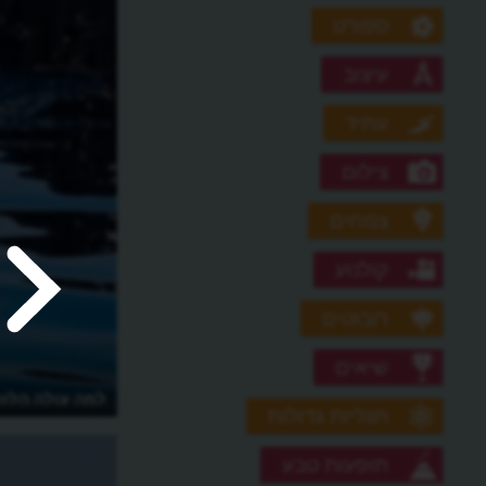
ספורט
עיצוב
עתיד
צילום
צמחים
קולנוע
רובוטים
שיאים
למה דולפינים ולווייתנים מתאבדים על
למה עולה הלווי
תגליות גדולות
החוף?
תופעות טבע