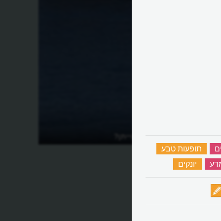
ם?
מהי שירת הלווייתן?
ים
‏
תופעות טבע
‏
דע
‏
יונקים
‏