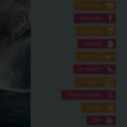
בעלי חיים
גוף האדם
גאוגרפיה
גאולוגיה
גיבורי על
דינוזאורים
היסטוריה
המצאות גדולות
העולם
חלל