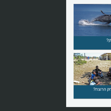
ן?
ק הרוצח?