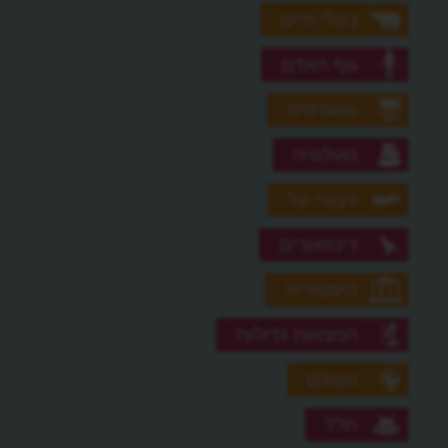
בעלי חיים
גוף האדם
גאוגרפיה
גאולוגיה
גיבורי על
דינוזאורים
היסטוריה
המצאות גדולות
העולם
חלל