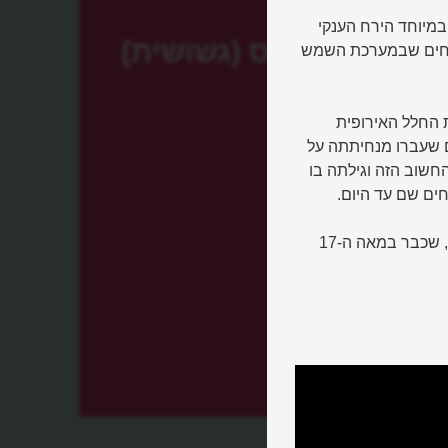
במיוחד הירח הענקי
הויגנס (גשושית)
הירחים שבמערכת השמש
מת סוכנות החלל האירופית
ם שעברו מנחיתתה על
חשוב הזה וגילתה בו
חים שם עד היום.
הגשושית נקראת על שם האסטרונום ההולנדי כריסטיאן הויגנס, שכבר במאה ה-17
ח