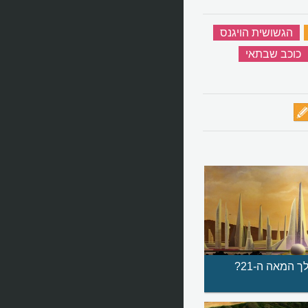
‏
הגשושית הויגנס
‏
כוכב שבתאי
‏
 המאה ה-21?