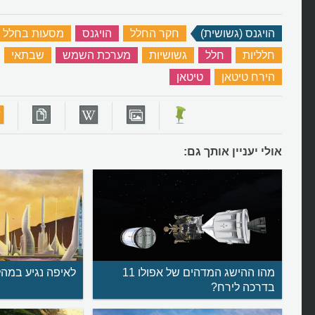
הויגנס (גשושית)
‏
חקר החלל
‏
הויגנס
‏
מסעות בחלל
חלליות
‏
חלל
‏
גשושיות
‏
מערכת השמש
‏
שבתאי
‏
הירח טיטאן
‏
טיטאן
‏
אולי יעניין אותך גם:
מהו ההישג המדהים של אפולו 11
לאיפה נגיע במהלך
בדרכה לירח?