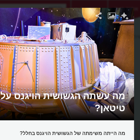
אתגר היום
אקדמיה
ית)
מה עשתה הגשושית הויגנס על 
טיטאן?
מה הייתה משימתה של הגשושית הויגנס בחלל?