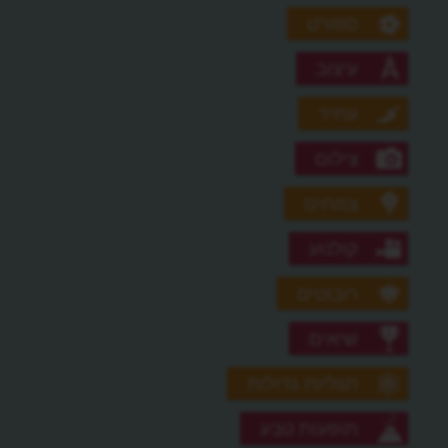
ספורט
עיצוב
עתיד
צילום
צמחים
קולנוע
רובוטים
שיאים
תגליות גדולות
תופעות טבע