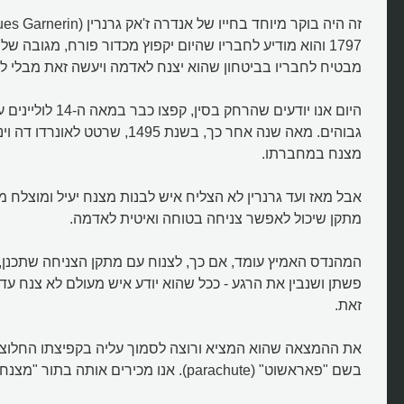
1797 והוא מודיע לחבריו שהיום יקפוץ מכדור פורח, מגובה של
מבטיח לחבריו בביטחון שהוא יצנח לאדמה ויעשה זאת מבלי לה
היום אנו יודעים שהרחק ב
גבוהים. מאה שנה אחר כך, בשנת 1495, שרטט
מצנח במחברתו.
אבל מאז ועד גרנרין לא הצליח איש לבנות מצנח יעיל ומוצלח מ
מתקן שיכול לאפשר צניחה בטוחה ואיטית לאדמה.
המהנדס האמיץ עומד, אם כך, לצנוח עם מתקן הצניחה שתכנן,
פשתן ושנבין את הרגע - ככל שהוא יודע איש מעולם לא צנח עדיי
זאת.
את ההמצאה שהוא המציא ורוצה לסמוך עליה בקפיצתו החלוצי
בשם "פאראשוט" (parachute). אנו מכירים אותה בתור "מצנח".