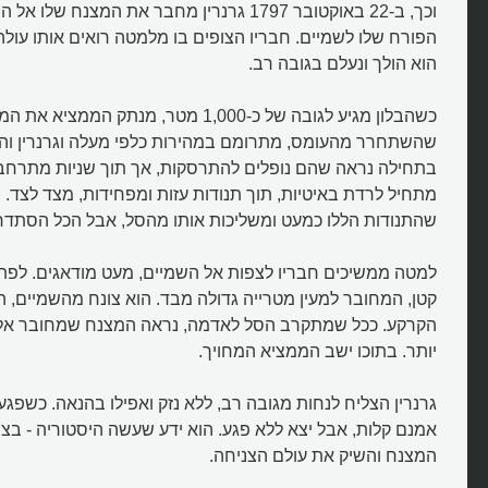
וכך, ב-22 באוקטובר 1797 גרנרין מחבר את המצנח ש
הפורח שלו לשמיים. חבריו הצופים בו מלמטה רואים אותו עולה
הוא הולך ונעלם בגובה רב.
כשהבלון מגיע לגובה של כ-1,000 מטר, מנתק ה
שהשתחרר מהעומס, מתרומם במהירות כלפי מעלה וגרנרין והמ
בתחילה נראה שהם נופלים להתרסקות, אך תוך שניות מתרחב
מי המציא את המצנח?
מתחיל לרדת באיטיות, תוך תנודות עזות ומפחידות, מצד לצד.
שהתנודות הללו כמעט ומשליכות אותו מהסל, אבל הכל הסתד
למטה ממשיכים חבריו לצפות אל השמיים, מעט מודאגים. לפתע
קטן, המחובר למעין מטרייה גדולה מבד. הוא צונח מהשמיים, 
הקרקע. ככל שמתקרב הסל לאדמה, נראה המצנח שמחובר אליו
יותר. בתוכו ישב הממציא המחויך.
גרנרין הצליח לנחות מגובה רב, ללא נזק ואפילו בהנאה. כשפג
אמנם קלות, אבל יצא ללא פגע. הוא ידע שעשה היסטוריה - בצנ
המצנח והשיק את עולם הצניחה.