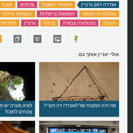
אנדרה ז'אק גרנרין
‏
המצאת המצנח
‏
צנחנים
‏
מצנח
טכנולוגיות תעופה
‏
המצאות צרפתיות
‏
המצאות גדולות
תעופה
‏
טכנולוגיה צבאית
‏
צניחה
‏
גרנרין
‏
ממציאים
אולי יעניין אותך גם:
מה היה המצנח של לאונרדו דה וינצ'י?
לאיזו מערה יש פ
צונחים לתוכו?