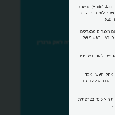
זה היה בוקר מיוחד בחייו של אנדרה ז'אק גרנרין (André-Jacques Garnerin). זו שנת
 שני קילומטרים. גרנרין
יפגע.
סין, קפצו כבר במאה ה-14 לוליינים עם מצנחים ממגדלים
 לאונרדו דה וינצ'י רעיון ראשוני של
אנדרה ז'אק גרנרין
ספיק ולהוכיח שבידיו
 מתקן העשוי מבד
ן וגם הוא לא ניסה
ת הוא כינה בצרפתית