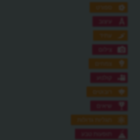
ספורט
עיצוב
עתיד
צילום
צמחים
קולנוע
רובוטים
שיאים
תגליות גדולות
תופעות טבע