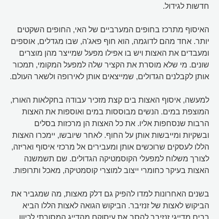
חדשות לגידול.
האיסוף מתרכז בחופים המערביים של האי, החופים השקטים
יותר. אחד מהם לדוגמה, הוא חוף פאג'ה, שבו מגדלים, אוספים
ומעבדים את האצות ויש בו אפילו מפעל שמייצר מהן מוצרים
שונים. מי שלא מוסרת את הקציר שלה למפעל המקומי, תמכור
אותן לקבלנים הגדולים, שמייצאים אותן לאירופה ולשאר העולם.
למעשה, איסוף האצות בים קצת מזכיר עבודה בחקלאות האורז,
המוצפת במים. הנשים מבוססות במים ואוספות את האצות
הרבות שנסחפות אליו. את כל האצות הן מרכזות בסלים
ובשקיות ומייבשות אותן על החוף. לאחר שיובשו, יימכרו האצות
הללו לעסקים שרוכשים אותן ומעבירים אל מרכזי איסוף ואריזה,
לצורך משלוח למפעלי הקוסמטיקה הגדולים. שם תשמשנה
האצות בעיקר כחומרי ייצוב למוצרי קוסמטיקה, מאכל ותרופות.
בשנים האחרונות למדו להפיק גם דלק מאצות, מה שמגביר את
הביקוש לאצות של זנזיבר. הביקוש הגואה לאצות הללו הביא
רבים מדייגי זנזיבר להסב את עיסוקם מהדייג המסורתי לכיוון