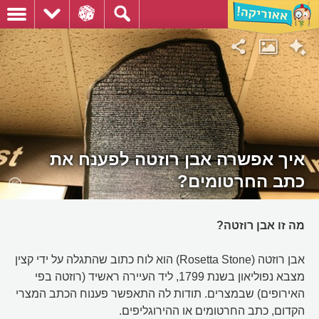
איך אפשרה אבן רוזטה לפענח את
כתב החרטומים?
מה זו אבן רוזטה?
אבן רוזטה (Rosetta Stone) הוא לוח כתוב שהתגלה על ידי קצין
מצבא נפוליאון בשנת 1799, ליד העיירה ראשיד (רוזטה בפי
האירופים) שבמצרים. תודות לה התאפשר פענוח הכתב המצרי
הקדום, כתב החרטומים או ההירוגליפים.