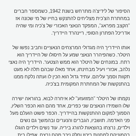
הסיפור של לידיצ'ה מתרחש בשנת 1942, כשמספר חברים
במחתרת הצ'כית מצליחים להתנקש בחייו של מי שכונה אז
"הקצב מפראג", המפקד הנאצי האכזרי של צ'כיה ומי שהיה
אדריכל הפתרון הסופי, ריינהרד היידריך.
אותו היידריך היה מגדולי המרצחים הנאציים וחביב נפשו של
היטלר. כשהפיהרר הנאצי שמע על חיסולו של היידריך הוא
רתח. במונחים של היטלר הוא ממש הצטער. היידריך היה נאצי
נלהב, אכזרי ויעיל מבחינתו, אחד מאלו שבהם תלה לא מעט
תקוות וסמך עליהם. עתיד גדול הוא הכין לו ועתה נלקח ממנו
בהתנקשות של המחתרת המקומית בצ'כיה.
נקמתו של היטלר "המזועזע" לא איחרה לבוא. בהוראה ישירה
שלו השמידו הנאצים שני כפרים, אחד מהם הוא הכפר השליו,
הסמוך למקום ההתנקשות בהיידריך. הכפר פשוט הועלם מעל
פני האדמה. תושביו, הגברים והנערים ובהמשך גם נשים
וילדים, נרצחו בהוצאות להורג ביריה. עוד נשים וילדים הוגלו
בהמוניהם למחנות ריכוז וחלק ניכר מהם נרצח. אפילו בית