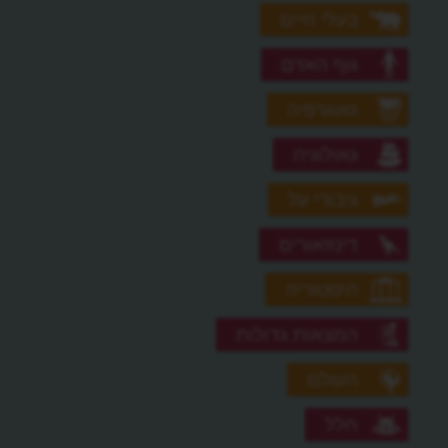
בעלי חיים
גוף האדם
גאוגרפיה
גאולוגיה
גיבורי על
דינוזאורים
היסטוריה
המצאות גדולות
העולם
חלל