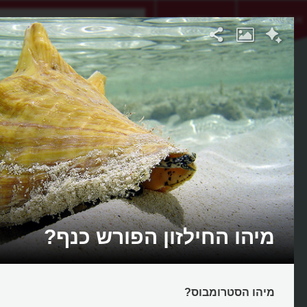
אתגר היום
אקדמיה
מיהו החילזון הפורש כנף?
מיהו הסטרומבוס?