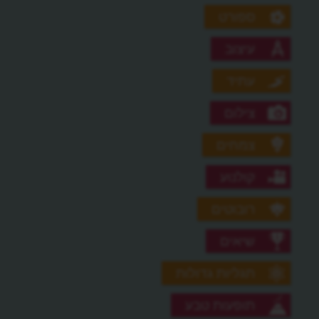
ספורט
עיצוב
עתיד
צילום
צמחים
קולנוע
רובוטים
שיאים
תגליות גדולות
תופעות טבע