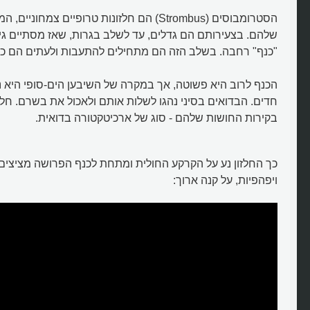
הסטרומבוסים (Strombus) הם חלזונות טרופיים צמח
שלהם. בצעירותם הם גדלים, עד לשלב בגרות, שאז מסתיים גי
"כנף" רחבה. בשלב הזה הם מתחילים להתעבות ולעתים הם כב
הכנף לרוב היא פשוטה, אך במקרה של השיבען הים-סופי היא נ
חדים. הבדואים בסיני נהגו לשלות אותם ולאכול את בשרם. חלק
בקירות החושות שלהם - סוג של ארכיטקטורה בדואית.
כך החלזון נע על הקרקע החולית ומתחת לכנף הפרושה מציצים 
ויפהפיות, על קנה ארוך:
מיהו החילזון הפורש כנף?