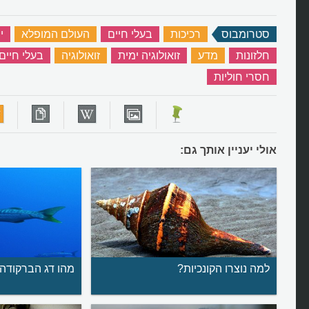
סטרומבוס
‏
רכיכות
‏
בעלי חיים
‏
העולם המופלא
‏
י
חלזונות
‏
מדע
‏
זואולוגיה ימית
‏
זואולוגיה
‏
בעלי חיים 
חסרי חוליות
‏
אולי יעניין אותך גם:
למה נוצרו הקונכיות?
מהו דג הברקודה