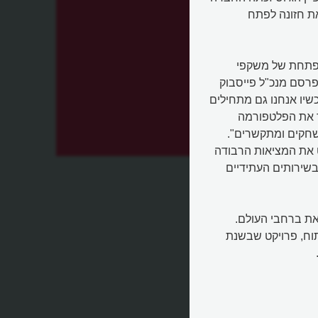
את חזונה לפתח
שה חברת פייסבוק את חברת Oculus VR המפתחת של משקפי
פרסם מנכ"ל פייסבוק
שיו אנחנו גם מתחילים
ר את הפלטפורמה
שחקים ומתקשרים".
ולוס
 את המציאות הרבודה
augmented re) והמציאות האפופה (immersive reality) בשירותים העתידיים
ט את ברחבי העולם.
וח, פרויקט שבשנת