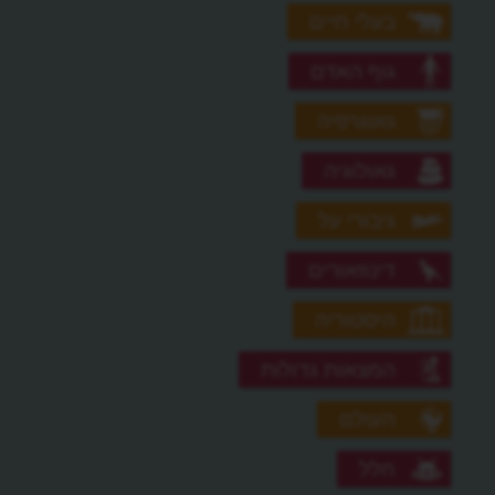
בעלי חיים
גוף האדם
גאוגרפיה
גאולוגיה
גיבורי על
דינוזאורים
היסטוריה
המצאות גדולות
העולם
חלל