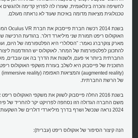
לחשיפה והכרה בינלאומית, שעזרו לה לפרוץ קדימה ולהגשים 
טכנולוגית מציאות מדומה באיכות שעוד לא נראתה מעולם.
בשנת 2014 רכ
האוקולוס ריפט תמורת שני מיליארד דולר. בהודעת הרכישה ש
מארק צוקרברג נאמר: "הסלולרי היא הפלטפורמה של היום, ועכ
להתכונן לפלטפורמות של המחר. לאוקולוס יש ההזדמנות ליצו
החברתית ביותר אי פעם, ולשנות את הדרך בה אנו עובדים, מ
מהם משקפי המציאות המדומה אוק
התוכנית של פייסבוק היא לשלב בעזרת משקפי האוקולוס ריפט
ריפט?
(ality
של הרשת החברתית.
בשנת 2016 החלה פייסבוק לשווק את משקפי האוקולוס ריפ
משם החברה הגדולה הזו נסחפה לפרויקט יקר להחריד של פית
2024 נראה שנכשל ושרף בדרך מיליארדי דולרים של השקעות.
הנה קיצור הסיפור של אוקולוס ריפט (עברית):