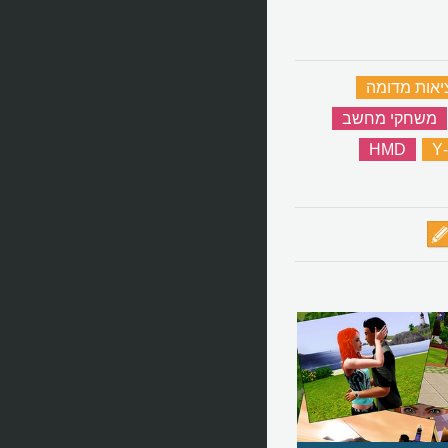
יאות מדומה
‏
משחקי מחשב
‏
‏
HMD
‏