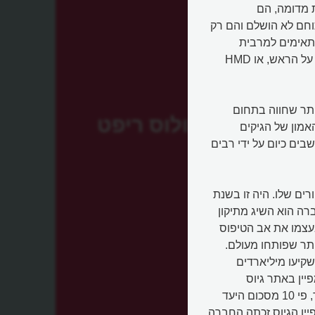
יאות מדומה, הם
חם לא הושלם והם רק
מתאימים למרבית
משחקי המחשב ויש להם עתיד גדול. מדובר בתצוגה שנלבשת על הראש, או HMD
ותר שחווה בתחום
אוקולוס ריפט
מון של הגיקים
ים כיום על ידי רבים
ים שלו. היה זו בשנת
קמת החברה הוא השיג מתיקון
עצמו את אב הטיפוס
ר שפותחו מעולם.
קיעו מיליארדים
ין באתר גיוס
ההמונים קיקסטארטר שגייס כ-2.5 מיליון דולר תוך חודש בלבד, פי 10 מסכום היעד
יין הגיוס זכתה החברה