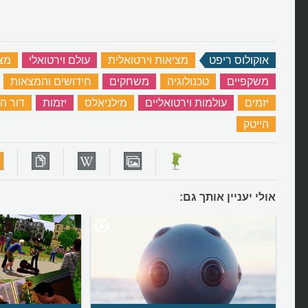
אוקולוס ריפט
‏
מציאות וירטואלית
‏
עולם וירטואלי
‏
מצ
משקפיים
‏
טכנולוגיה
‏
משחקים
‏
חידושים והמצאות
‏
יזמים
‏
עולמות וירטואליים
‏
מילניאלס
‏
יזמות
‏
דור ה-Y
הייטק
‏
אולי יעניין אותך גם: