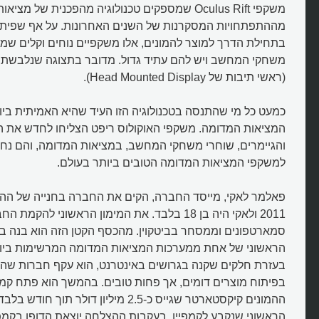
משקפי Oculus Rift שמספקים טכנולוגיה מהפכנית של מצ
מההתפתחויות המסקרנות של השנים האחרונות. על אף שפיתו
בתחילת הדרך למוצר להמונים, אלו משקפיים נוחים וקלים ש
(ראשי תיבות של Head Mounted Display).
כמעט כל מי שהתנסה בטכנולוגיה הזו העיד שהיא האמיתית בי
המציאות המדומה. משקפי האוקולוס ריפט הצליחו לחדש את הא
והגיימרים, שוחרי משחקי המחשב, במציאות המדומה, והם נחשב
למשקפי המציאות המדומה הטובים ביותר בעולם.
פאלמר לאקי, מייסד החברה, הקים את החברה בחנייה של ההור
2011 ולאקי היה בן 18 בלבד. את המימון הראשוני לה
סמארטפונים וממסחר בביטקוין. מהכסף הקטן הזה הוא בנה ב
הראשוני של אחת ממערכות המציאות המדומה המרשימות ביות
בעזרת חלקים שקנה בגרושים באינטרנט, הוא עקף חברות שהש
בפיתוח מוצרים דומים, אך פחות טובים. בהמשך הוא פתח קמפי
הראשוני שנקבע לקמפיין. בעקבות ההצלחה יוצאת הדופן בקמפ