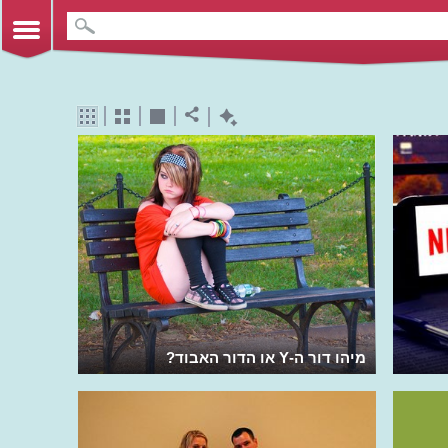
מיהו דור ה-Y או הדור האבוד?