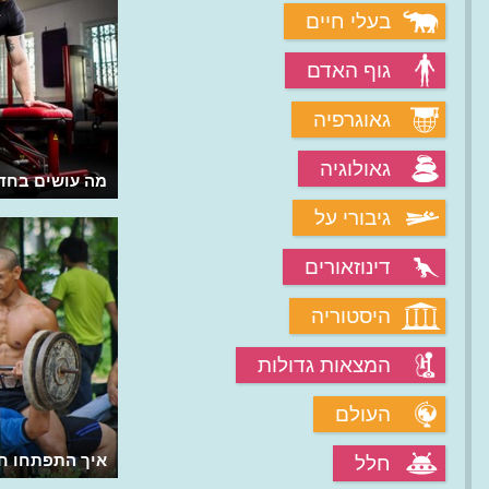
בעלי חיים
גוף האדם
גאוגרפיה
גאולוגיה
איך הצליחה Airbnb כאתר לשיתוף
מה עושים בחד
דירות?
גיבורי על
דינוזאורים
היסטוריה
המצאות גדולות
העולם
הניתן לערוך סרטים בענן?
איך התפתחו ח
חלל