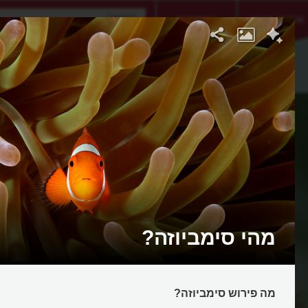
אתגר היום
אקדמיה
מהי סימביוזה?
מה פירוש סימביוזה?