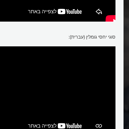
סוגי יחסי גומלין (עברית):