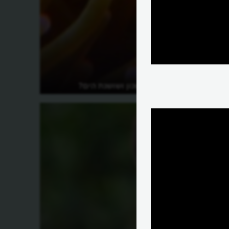
איך חיים השושנון ושושנת הים?