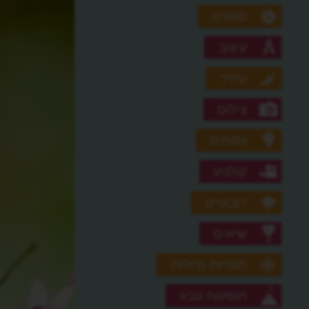
ספורט
עיצוב
עתיד
צילום
צמחים
קולנוע
רובוטים
שיאים
תגליות גדולות
תופעות טבע