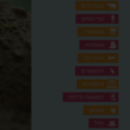
בעלי חיים
גוף האדם
גאוגרפיה
גאולוגיה
גיבורי על
דינוזאורים
היסטוריה
המצאות גדולות
העולם
חלל