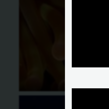
מהי סימביוזה?