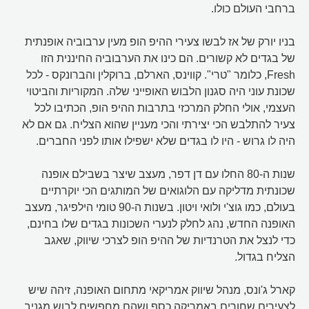
ברחבי העולם כולו.
בניו יורק של אז לבשו צעירי ההיפ הופ מעין ערבוביה אופנתית
של בגדים לא קשורים. הם כינו את הערבוביה החיננית הזו
Fresh, כלומר "טרי". קווינס, הארלם, ברוקלין והברונקס - לכל
שכונת עוני היה סגנון הלבוש האופייני שלה. המקוריות והביטוי
העצמי, אולי החלק המרכזי בתרבות ההיפ הופ, הכתיבו לכל
צעיר להתלבש הכי יצירתי והכי מעניין שהוא הצליח. גם אם לא
היה לו גרוש - היו לו בגדים שלא ישפילו אותו לפני החברים.
שנות ה-80 החלו עם דן דפר, מעצב שיצר בשבילם אופנה
שכונתית מדליקה עם הלוגואים של המותגים הכי יוקרתיים
בעולם, כמו גוצ'י ולואי ויטון. בשנות ה-90 טומי הילפיגר, מעצב
האופנה החדש, נהג לחלק לנערי השכונות בגדים שלו בחינם,
כדי לנצל את הטרנדיות של ההיפ הופ לצרכי שיווק, שאגב
הצליח בגדול.
קארל ג'ונס, מנהל שיווק אמריקאי מתחום האופנה, זיהה שיש
לצעירים שחורים באמריקה כסף ושהם מחפשים לבוש מגניב.