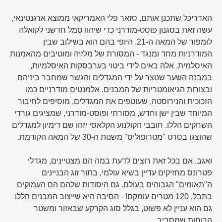
האדריכל שתכנן אותם, סזאר פלי האמריקאי ממוצא ארגנטינאי,
עשה זאת בסגנון פוסט-מודרני כדי שיהוו סמל חדשני לקואלה
לומפור של המאה ה-21. היופי בהם הוא בשילוב שבין
המודרניות מחד ומנגד - המסורת של מלזיה ומוטיבים מהאמנות
האיסלמית. אלה באים לידי ביטוי בערבסקות האיסלמיות,
במבנה השער שנוצר על ידי המגדלים והגשר שמחבר ביניהם
ובצורות הגיאומטריות של המבנים. אלמנטים מודרניים כמו
הזכוכית והנירוסטה, שעוטפים את המגדלים, מוסיפים לחיבור
המיוחד שבין ישן וחדש, מסורתי ופוסט-מודרני, שמציגים גורדי
השחקים הללו. חובבי הקולנוע הקלאסי יזהו שם דימיון למגדלים
שהוצגו בסרט "מטרופוליס" משנות ה-30 של המאה הקודמת.
ואגב, אם בכל זאת רוצים לדעת במה הם מצטיינים, מגדלי
פטרונס מחזיקים עדיין בשיא עולמי, בתור זוג הבניינים
ה"תאומים" הגבוהים בעולם. גם היסודות שלהם הם העמוקים
בתבל, 120 מטרים עומקם! - הסיבה היא שייצוב המבנים הללו
גם הוא עניין לא פשוט, בגלל סוג הקרקע שבאזור ומשטר
הרוחות שמסביב.