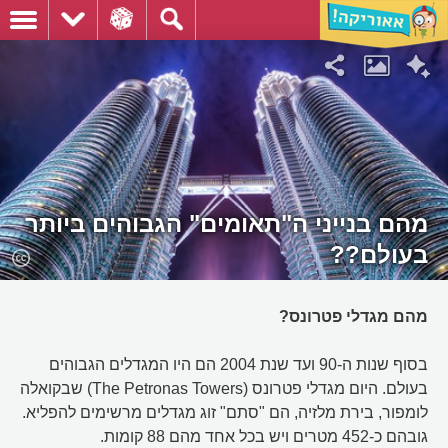
מהם בנייני ה"תאומים" הגבוהים ביותר
בעולם??
מהם מגדלי פטרונס?
בסוף שנות ה-90 ועד שנת 2004 הם היו המגדלים הגבוהים
בעולם. היום מגדלי פטרונס (The Petronas Towers) שבקואלה
לומפור, בירת מלזיה, הם "סתם" זוג מגדלים מרשימים להפליא.
גובהם כ-452 מטרים ויש בכל אחד מהם 88 קומות.