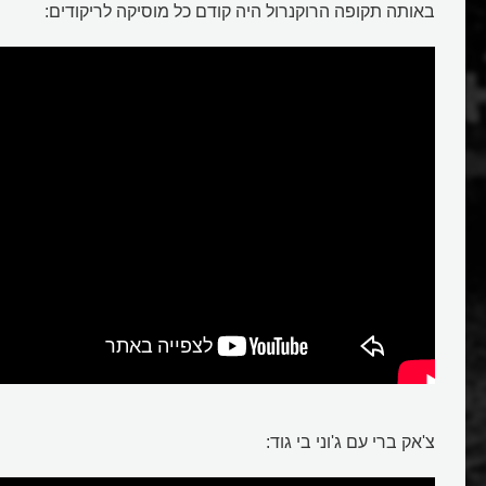
באותה תקופה הרוקנרול היה קודם כל מוסיקה לריקודים:
רוק אנד רול
צ'אק ברי עם ג'וני בי גוד: