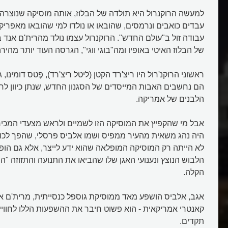
למעשה הרוקנרול היא תולדה של הבלוז, אותה מוסיקה שנוצרה 
עבדים כואבים ונרמסים, שהובאו או נולדו למי שהובאו מאפריק
עבודה זול ב"עולם החדש". הרוקנרול עצמו נולד מהרית'ם אנד ב
של הבלוז האיטי באופיו ומה"בוגי ווגי", הגרסה העוד יותר מהירה
ראשוני הרוקנ'רול היו ריצ'רד הקטן (ליטל ריצ'רד), פֶטס דומינו, ג'ר
הם נחשבים האבות המייסדים של הסגנון החדש, שנתן כיוון לח
הלבנים של אמריקה.
אבל מי שהקפיץ את המוסיקה הזו לשמיים ולראש מצעדי המכיר
היה נהג משאית מהעיר ממפיס ושמו אלביס פרסלי, שהפך לכוכב 
לא הייתה רק המוסיקה המופלאה שהוא ידע לייצר, אלא גם הופ
הלבוש הנוצץ ונענועי האגן שלו שהביאו את התנועה והתזוזה "ה
הקלה.
אגב, אלביס הושפע מאד ממוסיקת גוספל כנסייתית, מרית'ם אנ
קאנטרי אמריקאית - הוא פשוט חיבר את ההשפעות הללו לחוויי
תקדים.