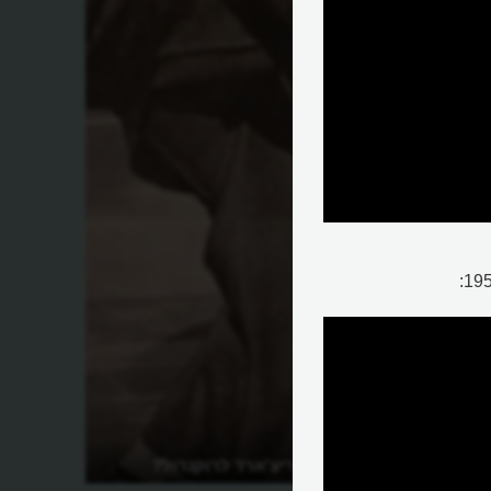
מה תרם ליטל ריצ'ארד לרוקנרול?