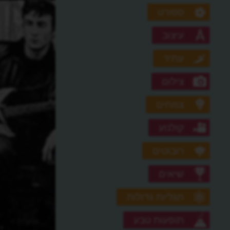
ספורט
עיצוב
עתיד
צילום
צמחים
קולנוע
רובוטים
שיאים
תגליות גדולות
תופעות טבע