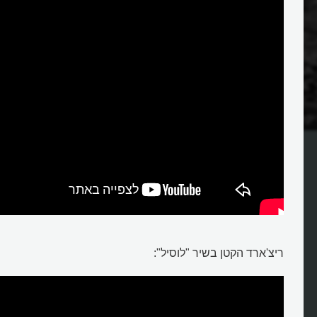
קר בהיסטוריה?
ריצ'ארד הקטן בשיר "לוסיל":