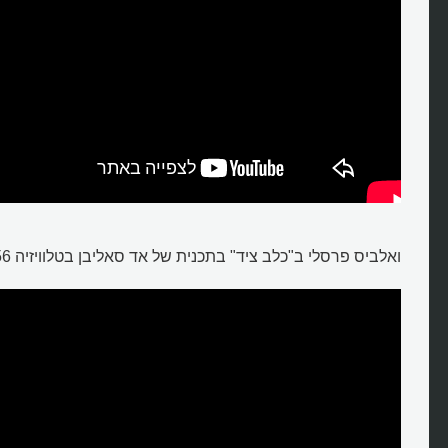
ואלביס פרסלי ב"כלב ציד" בתכנית של אד סאליבן בטלוויזיה 1956:
מיהו מעצב הרוקנרול צ'אק ברי?