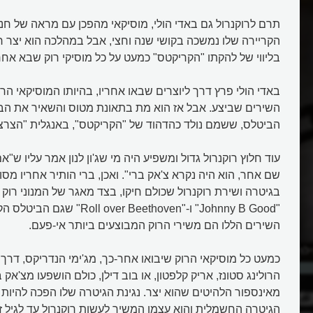
תרם לרוקנרול גם באדי הולי, מוסיקאי מהפכן עם מראה של חנון
הקריירה שלו נמשכה בקושי שנה וחצי, אבל במהלכה הוא יצר ר
בליווי של להקתו "הקריקטס" כמעט על כל מוסיקי רוק שבא אחרי
באדי הולי פרץ דרך ליוצרים שבאו אחריו, בהיותו המוסיקאי ה
השירים שביצע. אבל אז הוא מת בתאונת מטוס והשאיר את הבמ
הביטלס, ששמם נולד כהדהוד של "הקריקטס", באנגלית "הצרצרי
עוד חלוץ רוקנרול גדול ומשפיע היה מי שג'ון לנון אמר עליו ש"אם
שם אחר, הוא היה נקרא צ'אק ברי". ואכן, ברי הותיר אחריו מס
בגיטרה ושירת רוקנרול שכולם חיקו, בצד מאגר של המנוני רוק 
"Johnny B Good" ו-"ver Beethoven
השירים הללו הם משירי הרוק המבוצעים ביותר אי-פעם.
לה של הרוק אנד רול?
מה מיוחד במוסיקת הרוק או הרוק 
כמעט כל מוסיקאי הרוק שיבואו אחר-כך, מג'ימי הנדריקס, דרך ה
רול?
הרולינג סטונז, אריק קלפטון, או בוב דילן, כולם הושפעו מצ'אק
מאינספור הלהיטים שהוא יצר. נגינת הגיטרה שלו הפכה להיות 
הגיטרה החשמלית והוא עצמו המשיך לעשות רוקנרול עד לגיל ז