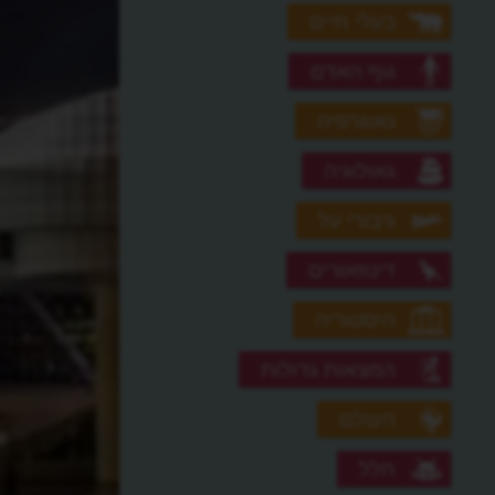
בעלי חיים
גוף האדם
גאוגרפיה
גאולוגיה
גיבורי על
דינוזאורים
היסטוריה
המצאות גדולות
העולם
חלל