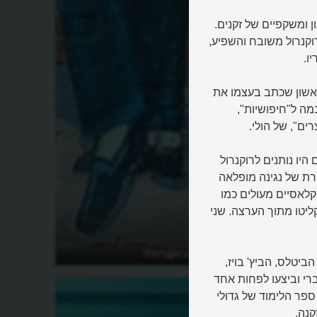
 ומשקפיים של זקנים.
וקנרול משובח והשפיע,
ו.
ראשון שכתב בעצמו את
ה ל"חיפושיות",
ם", של הולי.
 היו נותנים לרוקנרול
ורת של נגינה מופלאה
קלאסיים מעולים כמו
Roll o" שגם הביטלס הקליטו מתוך הערצה. שני
אנד
מיהם ראשוני הרוקנרול?
ביטלס, הביץ' בויז,
 ברי וביצעו לפחות אחד
ספר הלימוד של גדולי
קנה.