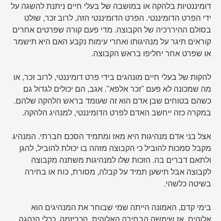
דומיננטיות בלהקה או במושבה של בעלי חיים ניתנת להשגה על
ידי הפרט הדומיננטי. הפרט הדומיננטי הזה, לרוב זכר, שולט
בסולם ההיררכיה של הקבוצה. מדי פעם קורה שפרטים אחרים
קוראים תיגר על מנהיגותו ואחרי עימות נקבע האם היא תישמר
או שפרט אחר יחליפו בראש הקבוצה.
להקות של בעלי חיים מונהגים בידי פרט דומיננטי, לרוב זכר, או
מה שמכונה לא פעם "זכר אלפא". אגב, הם יכולים לגדול גם
כשהם בטוחים שבן אדם הוא זה שעומד בראש הלהקה שלהם.
במקרה כזה ייחשב האדם לפרט הדומיננטי, למנהיג הלהקה.
אצל בני אדם מנהיגות היא מאז ומתמיד הסכם חברתי. המנהיג
מקבל סמכות להוביל כי הקבוצה מזהה בו יכולת להוביל, להגן
ולתאם דברים בה. הזכות שלו למנהיגות משתנה מקבוצה
לקבוצה אבל תישען תמיד על קבלה, מסורת, כוח או בחירה
בשיטה כלשהי.
בימי קדם, האמונה הייתה שמי שבוחר את המנהיגים הוא
אלוהים. אז שימשה הבחירה האלוהית, הכריזמה, ככלי הנהגה