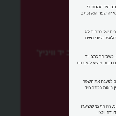
The ) מכנים לא פעם כתב היד המסתורי
רים שלא ידוע באיזה שפה הוא נכתב
רים של צמחים לא
וגיה וציורי נשים
כתב יד וויניץ'
כתב היד שנכתב בתחילת המאה ה-15 התגלה רק בשנת 1912, כשסוחר כתבי יד
ים רבות מושא לסקרנות
ים לפענח את השפה
ן רואות בכתב היד
י. היו אף מי ששיערו
דה-וינצ'י.