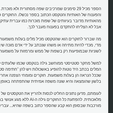
הספר מכיל 29 סימנים שמרכיבים שפה מסתורית ולא מוכרת
והפענוח של האותיות והטקסט הכתוב בספר נכשלו. החוקרים 
מהאותיות מדובר בעיוותים של שפות מוכרות כמו עברית עתיקה, 
אבל לא הצליחו להתקדם בפענוח מעבר לכך.
מה שברור לחוקרים הוא שהטקסט מכיל מלים בעלות משמעות 
מדי, מכדי להיות מתיחה או משהו שנכתב על ידי אדם מוכה שיגעו
לשוניות שבמופיעות רק בשפות של ממש ומרמזות על משמעות
למשל מחקר סטטיסטי ממוחשב גילה בטקסט שכמו שלעתים קו
מהו כתב היד המסתורי כל כך של וינ
המלים בכתב היד נוטות להופיע באשכולות ויש להן "חתימה 
שככל הנראה הן בעלות משמעות. חוקרים ומומחי הצפנה אחרי
בלשון שהומצאה והיא שונה משפה אמיתית שהתפתחה באופן ט
לעומתם, מדען נתונים החליט לנסות ולהריץ את הטקסטים של 
מלאכותית. להפתעת כל החוקרים גילה ה-AI
מורכבות שבסופן הוא קבע שהספר כתוב בשפה שהיא... עברית