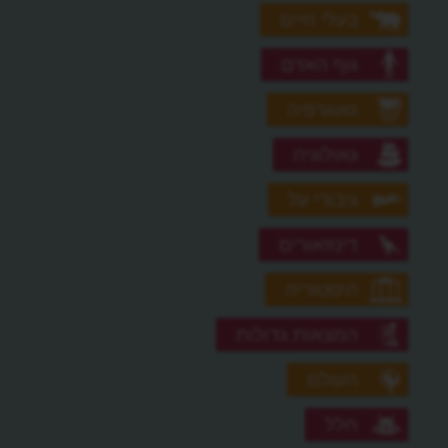
בעלי חיים
גוף האדם
גאוגרפיה
גאולוגיה
גיבורי על
דינוזאורים
היסטוריה
המצאות גדולות
העולם
חלל