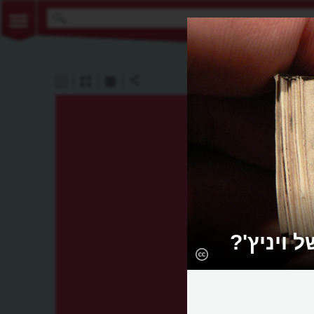
 ויניץ'?