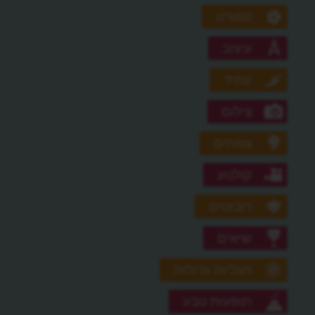
ספורט
עיצוב
עתיד
צילום
צמחים
קולנוע
רובוטים
שיאים
תגליות גדולות
תופעות טבע