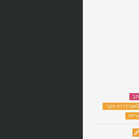
תב
‏
לאונרדו דה וינצ'י
‏
ריות
‏