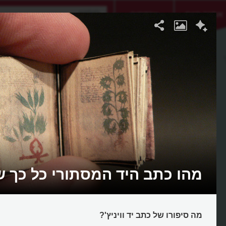
אתגר היום
אקדמיה
מהו כתב היד המסתורי כל כך של
מה סיפורו של כתב יד וויניץ'?