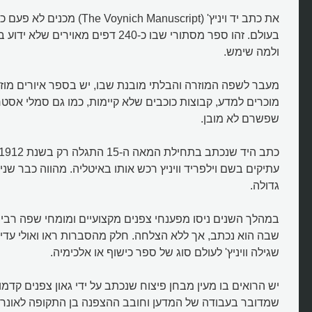
את כתב יד ויניץ' (Voynich Manuscript
בעולם. זהו ספר מסתורי שבו כ-240 דפים מאוי
ולמה שימש.
מעבר לשפה המוזרה והבלתי מובנת שבו, יש בספר איורים מוז
מוכרים למדע, קבוצות כוכבים שלא קיימות, כמו גם סמלי אסטרול
שפשרם לא מובן.
עתיקים בשם וילפריד וויניץ רכש אותו באיטליה. מהווה כבר שנ
גדולה.
במהלך השנים ניסו מפענחי צפנים מקצועיים ומומחי שפה רב
שבה הוא נכתב, אך ללא הצלחה. חלק מהסברות ראו ואולי עדיי
שגילה וויניץ' לעולם סוג של ספר כישוף או אלכימיה.
יש הרואים בו מעין מבחן פיצוח שנכתב על ידי גאון צפנים קדמונ
שמדובר בעבודה של המדען וחובב ההצפנה בן התקופה לאונרדו 