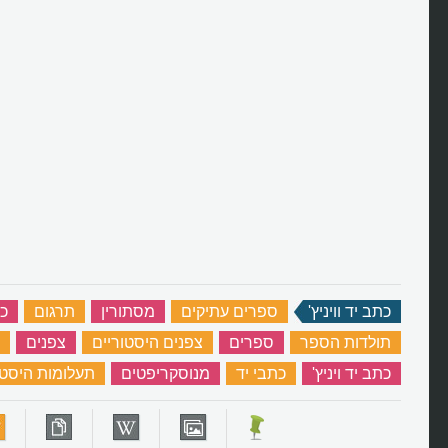
כתב יד וויניץ'
‏
ספרים עתיקים
‏
מסתורין
‏
תרגום
‏
כ
תולדות הספר
‏
ספרים
‏
צפנים היסטוריים
‏
צפנים
‏
כתב יד ויניץ'
‏
כתבי יד
‏
מנוסקריפטים
‏
תעלומות היסטו